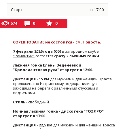
Старт
в 17:00
674
0
0
СОРЕВНОВАНИЕ не состоится -
см. Новость
.
7 февраля 2026 года (Сб)
в
загородном клубе
"Романтик"
состоятся
сразу 2 лыжных гонки.
Лыжная гонка Елены Веденеевой
"Бриллиантовая рука" стартует в 12:00
.
Дистанция - 15 км
для мужчин и для женщин. Трасса
проложена по Истринскому водохранилищу с
заходами на берега с различными спусками и
подъемами.
Стиль
- свободный.
Ночная лыжная гонка - дискотека "ГОЭЛРО"
стартует в 17:00.
Дистанция - 22,5 км
для мужчин и для женщин. Трасса