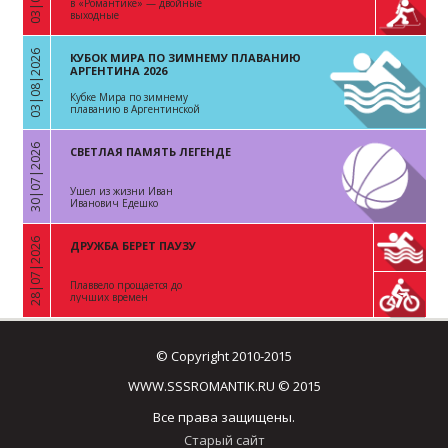
в «Романтике» — двойные
выходные
03|08|2026
КУБОК МИРА ПО ЗИМНЕМУ ПЛАВАНИЮ
«
АРГЕНТИНА 2026
Кубке Мира по зимнему
плаванию в Аргентинской
Республике
30|07|2026
СВЕТЛАЯ ПАМЯТЬ ЛЕГЕНДЕ
«
Ушел из жизни Иван
Иванович Едешко
28|07|2026
ДРУЖБА БЕРЕТ ПАУЗУ
«
Плаввело прощается до
лучших времен
© Copyright 2010-2015
WWW.SSSROMANTIK.RU © 2015
Все права защищены.
Старый сайт