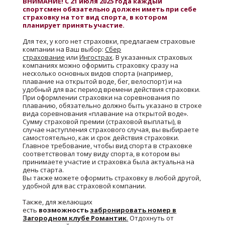
ВНИМАНИЕ! С 21 июля 2025 года каждый
спортсмен обязательно должен иметь при себе
страховку на тот вид спорта, в котором
планирует принять участие.
Для тех, у кого нет страховки, предлагаем страховые
компании на Ваш выбор:
Сбер
страхование
или
Ингострах
. В указанных страховых
компаниях можно оформить страховку сразу на
несколько основных видов спорта (например,
плавание на открытой воде, бег, велоспорт) и на
удобный для вас период времени действия страховки.
При оформлении страховки на соревнования по
плаванию, обязательно должно быть указано в строке
вида соревнования «плавание на открытой воде».
Сумму страховой премии (страховой выплаты), в
случае наступления страхового случая, вы выбираете
самостоятельно, как и срок действия страховки.
Главное требование, чтобы вид спорта в страховке
соответствовал тому виду спорта, в котором вы
принимаете участие и страховка была актуальна на
день старта.
Вы также можете оформить страховку в любой другой,
удобной для вас страховой компании.
Также, для желающих
есть
возможность
забронировать номер в
Загородном клубе Романтик
.
Отдохнуть от