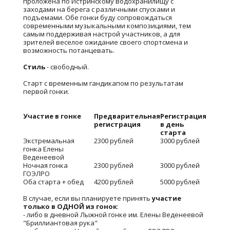
проложена по Истринскому водохранилищу с
заходами на берега с различными спусками и
подъемами. Обе гонки буду сопровождаться
современными музыкальными композициями, тем
самым поддерживая настрой участников, а для
зрителей веселое ожидание своего спортсмена и
возможность потанцевать.
Стиль
- свободный.
Старт с временным гандикапом по результатам
первой гонки.
Участие в гонке
Предварительная
Регистрация
регистрация
в день
старта
Экстремальная
2300 рублей
3000 рублей
гонка Елены
Веденеевой
Ночная гонка
2300 рублей
3000 рублей
ГОЭЛРО
Оба старта + обед
4200 рублей
5000 рублей
В случае, если вы планируете принять
участие
только в ОДНОЙ из гонок
:
- либо в дневной Лыжной гонке им. Елены Веденеевой
"Бриллиантовая рука"