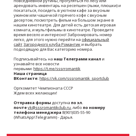
повседневной рутины, прогуляться по лесу или
арендовать инвентарь на ресепшен (лыжи, плюшки) и
покататься, посидеть в уютном кафе за вкусным
ужином или чашечкой горячего кофе с вкусным
десертом, посмотреть фильм на большом экране в
нашем кинотеатре. Для детей есть детская игровая
комната, и мультфильмы в кинотеатре. Проведите
время весело и интересно! Забронировать номер
легко, для этого нужно перейти на
официальный
сайт
Загородного клуба Романтик
и выбрать
подходящую для Вас категорию номера.
Подписывайтесь на
наш Телеграмм канал
и
узнавайте все новости
первыми:
https://t.me/sssrromantik
Наша страница
ВКонтакте:
https://vk.com/sssromantik_sportclub
Оргкомитет Чемпионата СССР
Ждем всех желающих!
Отправка формы
доступна
по эл.
почте
vk@sssromantikclub.ru
, либо
по номеру
телефона менеджера
8(901)035-55-90
(WhatsApp\Telegramm) - Дарья.