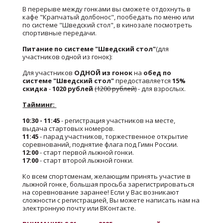
В перерыве между гонками вы сможете отдохнуть в
кафе "Крапчатый долбонос", пообедать по меню или
по системе "Шведский стол", в кинозале посмотреть
спортивные передачи.
Питание по системе "Шведский стол"
(для
участников одной из гонок):
Для участников
ОДНОЙ из гонок
на
обед по
системе "Шведский стол"
предоставляется
15%
скидка
-
1020 рублей
(1200 рублей)
- для взрослых.
Тайминг:
10:30 - 11:45
- регистрация участников на месте,
выдача стартовых номеров.
11:45
- парад участников, торжественное открытие
соревнований, поднятие флага под Гимн России.
12:00
- старт первой лыжной гонки.
17:00
- старт второй лыжной гонки.
Ко всем спортсменам, желающим принять участие в
лыжной гонке, большая просьба зарегистрироваться
на соревнование заранее! Если у Вас возникают
сложности с регистрацией, Вы можете написать нам на
электронную почту или ВКонтакте.