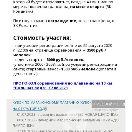
Который будет отправляться, каждые 40 мин. или по
мере наполнения трансфера,
на место старта
(ЗК
Романтик).
По итогу заплыва
награждение
, после трансфера, в
ЗК Романтик.
Стоимость участия:
- при условии регистрации on-line до 25 августа 2023
г. (22:00) на странице соревнования –
3500 руб./
человек
.
- в день старта –
5000 руб./человек
.
-участники 2006 - 2008 г.р. (при условии регистрации на
сайте) стартовый взнос -
1500 руб./человек
(оплата в
день старта).
ПРОТОКОЛ соревнования по плаванию на 10 км
"Большая вода", 17.08.2023
КУБОК ПО МАРАФОНСКОМУ ПЛАВАНИЮ (КУБОК ПО ПЛАВАНИЮ
ПРИЗОВОЙ ФОНД
НА ОТКРЫТОЙ ВОДЕ)
Спонсоры кубка
01.07.2023 - праздник плавания «РЕЗИНОВАЯ ШАПОЧКА»
08.07.2023 - вечерний марафонский заплыв на 10 км «ДО
ЛАМПОЧКИ»
27.08.2023 - марафонский заплыв на 10 км «БОЛЬШАЯ