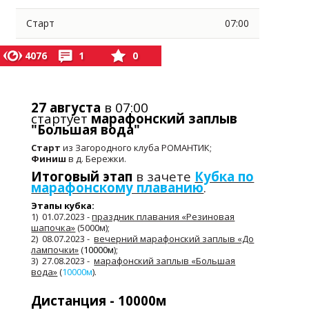
Старт
07:00
4076
1
0
27 августа
в 07:00
стартует
марафонский заплыв
"Большая вода"
Старт
из Загородного клуба РОМАНТИК;
Финиш
в д. Бережки.
Итоговый этап
в зачете
Кубка по
марафонскому плаванию
.
Этапы кубка:
1) 01.07.2023 -
праздник плавания «Резиновая
шапочка»
(5000м);
2) 08.07.2023 -
вечерний марафонский заплыв «До
лампочки»
(
10000м
);
3) 27.08.2023 -
марафонский заплыв «Большая
вода»
(
10000м
).
Дистанция - 10000м