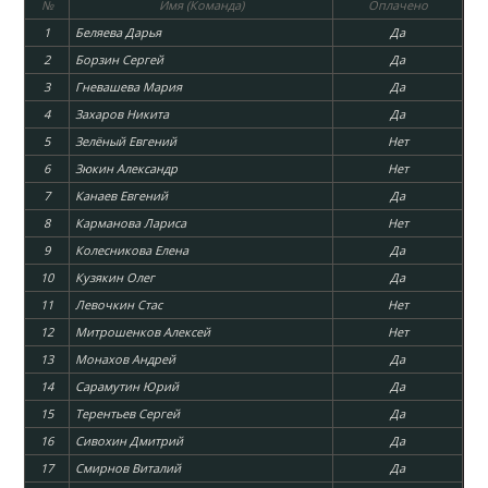
№
Имя (Команда)
Оплачено
1
Беляева Дарья
Да
2
Борзин Сергей
Да
3
Гневашева Мария
Да
4
Захаров Никита
Да
5
Зелёный Евгений
Нет
6
Зюкин Александр
Нет
7
Канаев Евгений
Да
8
Карманова Лариса
Нет
9
Колесникова Елена
Да
10
Кузякин Олег
Да
11
Левочкин Стас
Нет
12
Митрошенков Алексей
Нет
13
Монахов Андрей
Да
14
Сарамутин Юрий
Да
15
Терентьев Сергей
Да
16
Сивохин Дмитрий
Да
17
Смирнов Виталий
Да