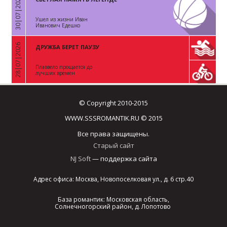
30|07|2026
«
Ушел из жизни Иван
Иванович Едешко
28|07|2026
ДРУЖБА БЕРЕТ ПАУЗУ
«
Плаввело прощается до
лучших времен
© Copyright 2010-2015
WWW.SSSROMANTIK.RU © 2015
Все права защищены.
Старый сайт
NJ Soft
— поддержка сайта
Адрес офиса: Москва, Новопоселковая ул., д. 6 стр.40
База романтик: Московская область,
Солнечногорский район, д. Лопотово