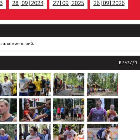
3
28|09|2024
27|09|2025
26|09|2026
сать комментарий.
В РАЗДЕЛ