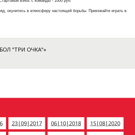
Стартовый взнос с команды - 1000 руб.
яд, окунитесь в атмосферу настоящей борьбы. Приезжайте играть в
ОЛ "ТРИ ОЧКА"»
6
23|09|2017
06|10|2018
15|08|2020