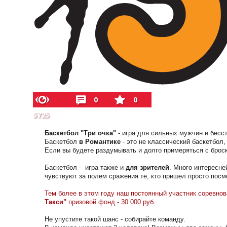
0
0
5725
Баскетбол "Три очка"
- игра для сильных мужчин и бес
Баскетбол
в Романтике
- это не классический баскетбол,
Если вы будете раздумывать и долго примеряться с броско
Баскетбол - игра также и
для зрителей
. Много интересне
чувствуют за полем сражения те, кто пришел просто посм
Тем более в этом году наш постоянный участник соревнов
Такси"
призовой фонд - 30 000 руб.
Не упустите такой шанс - собирайте команду.