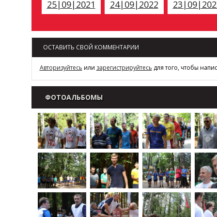
25|09|2021
24|09|2022
23|09|202
ОСТАВИТЬ СВОЙ КОММЕНТАРИИ
Авторизуйтесь
или
зарегистрируйтесь
для того, чтобы напи
ФОТОАЛЬБОМЫ