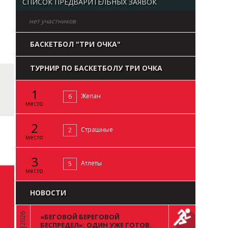
СПИСОК ПРЕДВАРИТЕЛЬНЫХ ЗАЯВОК
нет участников
БАСКЕТБОЛ "ТРИ ОЧКА"
ТУРНИР ПО БАСКЕТБОЛУ ТРИ ОЧКА
1
Жепан
6
место
2
Страшные
2
место
3
Атлеты
5
место
НОВОСТИ
«БЕГОВОЙ БЕРЕГОВОЙ
«
БЕСПРЕДЕЛ»: ОДИН УЖЕ ГОТОВ.