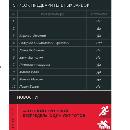
СПИСОК ПРЕДВАРИТЕЛЬНЫХ ЗАЯВОК
№
Имя (Команда)
Оплачено
1
Нет
2
Да
3
Березин Евгений
Да
4
Валерий Михайлович Зданович
Нет
5
Дима Любимов
Нет
6
Женя Митюгин
Нет
7
Ломоносов Кирилл
Да
х
8
Манжа Иван
Да
9
Манжа Максим
Да
10
Павел Белов
Нет
НОВОСТИ
03|08|2026
«БЕГОВОЙ БЕРЕГОВОЙ
«
БЕСПРЕДЕЛ»: ОДИН УЖЕ ГОТОВ.
ВОПРОС К ОСТАЛЬНЫМ 99