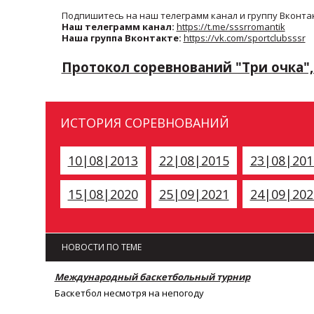
Подпишитесь на наш телеграмм канал и группу Вконтак
Наш телеграмм канал:
https://t.me/sssrromantik
Наша группа Вконтакте:
https://vk.com/sportclubsssr
Протокол соревнований "Три очка", 
ИСТОРИЯ СОРЕВНОВАНИЙ
10|08|2013
22|08|2015
23|08|201
15|08|2020
25|09|2021
24|09|202
НОВОСТИ ПО ТЕМЕ
Международный баскетбольный турнир
Баскетбол несмотря на непогоду