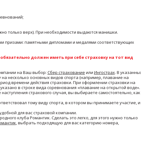
ревнований;
жно только верх). При необходимости выдаются манишки.
ными призами: памятными дипломами и медалями соответствующих
 обязательно должен иметь при себе страховку на тот вид
компании на Ваш выбор:
Сбер страхование
или
Ингострах
. В указанны
 на несколько основных видов спорта (например, плавание на
период времени действия страховки. При оформлении страховки на
указано в строке вида соревнования «плавание на открытой воде».
е наступления страхового случая, вы выбираете самостоятельно, как
ответствовал тому виду спорта, в котором вы принимаете участие, и
удобной для вас страховой компании.
родного клуба Романтик. Сделать это легко, для этого нужно только
омантик
, выбрать подходящую для вас категорию номера,