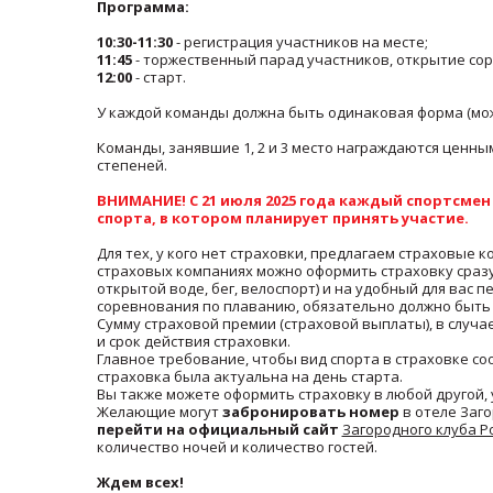
Программа:
10:30-11:30
- регистрация участников на месте;
11:45
- торжественный парад участников, открытие со
12:00
- старт.
У каждой команды должна быть одинаковая форма (мо
Команды, занявшие 1, 2 и 3 место награждаются цен
степеней.
ВНИМАНИЕ! С 21 июля 2025 года каждый спортсмен
спорта, в котором планирует принять участие.
Для тех, у кого нет страховки, предлагаем страховые 
страховых компаниях можно оформить страховку сразу
открытой воде, бег, велоспорт) и на удобный для вас 
соревнования по плаванию, обязательно должно быть 
Сумму страховой премии (страховой выплаты), в случа
и срок действия страховки.
Главное требование, чтобы вид спорта в страховке со
страховка была актуальна на день старта.
Вы также можете оформить страховку в любой другой, 
Желающие могут
забронировать номер
в отеле Заго
перейти на официальный сайт
Загородного клуба Р
количество ночей и количество гостей.
Ждем всех!