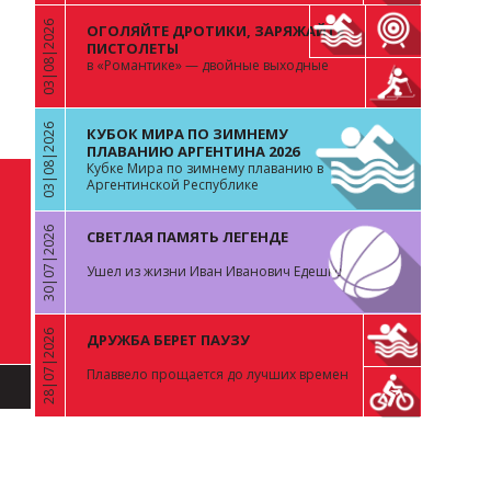
03|08|2026
ОГОЛЯЙТЕ ДРОТИКИ, ЗАРЯЖАЙТЕ
«
ПИСТОЛЕТЫ
в «Романтике» — двойные выходные
03|08|2026
КУБОК МИРА ПО ЗИМНЕМУ
«
ПЛАВАНИЮ АРГЕНТИНА 2026
Кубке Мира по зимнему плаванию в
Аргентинской Республике
30|07|2026
СВЕТЛАЯ ПАМЯТЬ ЛЕГЕНДЕ
«
Ушел из жизни Иван Иванович Едешко
28|07|2026
ДРУЖБА БЕРЕТ ПАУЗУ
«
Плаввело прощается до лучших времен