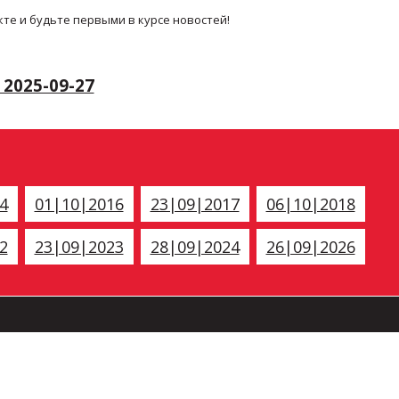
те и будьте первыми в курсе новостей!
2025-09-27
4
01|10|2016
23|09|2017
06|10|2018
2
23|09|2023
28|09|2024
26|09|2026