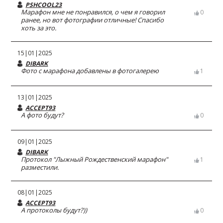
PSHCOOL23
Марафон мне не понравился, о чем я говорил
0
ранее, но вот фотографии отличные! Спасибо
хоть за это.
15|01|2025
DIBARK
Фото с марафона добавлены в фотогалерею
1
13|01|2025
ACCEPT93
А фото будут?
0
09|01|2025
DIBARK
Протокол "Лыжный Рождественский марафон"
1
разместили.
08|01|2025
ACCEPT93
А протоколы будут?))
0