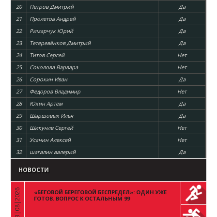
20
Петров Дмитрий
Да
21
Пролетов Андрей
Да
22
Римарчук Юрий
Да
23
Тетеревёнков Дмитрий
Да
24
Титов Сергей
Нет
25
Соколова Варвара
Нет
26
Сорокин Иван
Да
27
Федоров Владимир
Нет
28
Юхин Артем
Да
29
Шаршовых Илья
Да
30
Шикунлв Сергей
Нет
31
Усанин Алексей
Нет
32
шагалин валерий
Да
НОВОСТИ
03|08|2026
«БЕГОВОЙ БЕРЕГОВОЙ БЕСПРЕДЕЛ»: ОДИН УЖЕ
«
ГОТОВ. ВОПРОС К ОСТАЛЬНЫМ 99