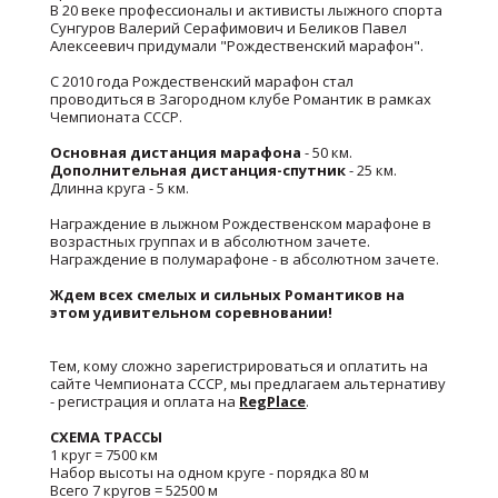
В 20 веке профессионалы и активисты лыжного спорта
Сунгуров Валерий Серафимович и Беликов Павел
Алексеевич придумали "Рождественский марафон".
С 2010 года Рождественский марафон стал
проводиться в Загородном клубе Романтик в рамках
Чемпионата СССР.
Основная дистанция марафона
- 50 км.
Дополнительная дистанция-спутник
- 25 км.
Длинна круга - 5 км.
Награждение в лыжном Рождественском марафоне в
возрастных группах и в абсолютном зачете.
Награждение в полумарафоне - в абсолютном зачете.
Ждем всех смелых и сильных Романтиков на
этом удивительном соревновании!
Тем, кому сложно зарегистрироваться и оплатить на
сайте Чемпионата СССР, мы предлагаем альтернативу
- регистрация и оплата на
RegPlace
.
СХЕМА ТРАССЫ
1 круг = 7500 км
Набор высоты на одном круге - порядка 80 м
Всего 7 кругов = 52500 м