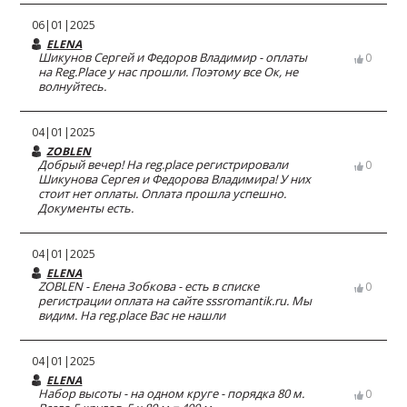
06|01|2025
ELENA
Шикунов Сергей и Федоров Владимир - оплаты
0
на Reg.Place у нас прошли. Поэтому все Ок, не
волнуйтесь.
04|01|2025
ZOBLEN
Добрый вечер! На reg.place регистрировали
0
Шикунова Сергея и Федорова Владимира! У них
стоит нет оплаты. Оплата прошла успешно.
Документы есть.
04|01|2025
ELENA
ZOBLEN - Елена Зобкова - есть в списке
0
регистрации оплата на сайте sssromantik.ru. Мы
видим. На reg.place Вас не нашли
04|01|2025
ELENA
Набор высоты - на одном круге - порядка 80 м.
0