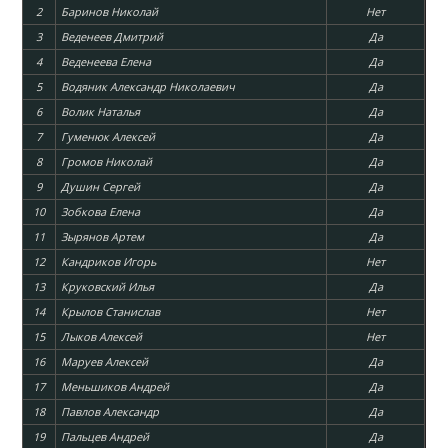
2
Баринов Николай
Нет
3
Веденеев Дмитрий
Да
4
Веденеева Елена
Да
5
Водяник Александр Николаевич
Да
6
Волик Наталья
Да
7
Гуменюк Алексей
Да
8
Громов Николай
Да
9
Душин Сергей
Да
10
Зобкова Елена
Да
11
Зырянов Артем
Да
12
Кандриков Игорь
Нет
13
Круковский Илья
Да
14
Крылов Станислав
Нет
15
Лыков Алексей
Нет
16
Маруев Алексей
Да
17
Меньшиков Андрей
Да
18
Павлов Александр
Да
19
Пальцев Андрей
Да