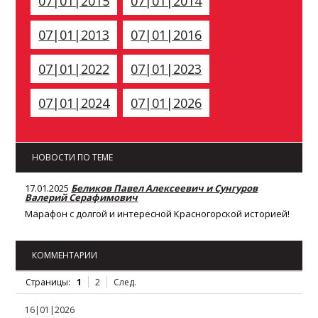
07|01|2015
07|01|2014
07|01|2013
07|01|2016
07|01|2022
07|01|2023
07|01|2024
07|01|2026
НОВОСТИ ПО ТЕМЕ
17.01.2025
Беликов Павел Алексеевич и Сунгуров
Валерий Серафимович
Марафон с долгой и интересной Красногорской историей!
КОММЕНТАРИИ
Страницы:
1
2
След.
16|01|2026