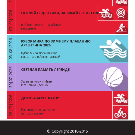
03|08|2026
ОГОЛЯЙТЕ ДРОТИКИ, ЗАРЯЖАЙТЕ ПИСТОЛЕТЫ
«
в «Романтике» — двойные
выходные
03|08|2026
КУБОК МИРА ПО ЗИМНЕМУ ПЛАВАНИЮ
«
АРГЕНТИНА 2026
Кубке Мира по зимнему
плаванию в Аргентинской
Республике
30|07|2026
СВЕТЛАЯ ПАМЯТЬ ЛЕГЕНДЕ
«
Ушел из жизни Иван
Иванович Едешко
28|07|2026
ДРУЖБА БЕРЕТ ПАУЗУ
«
Плаввело прощается до
лучших времен
© Copyright 2010-2015