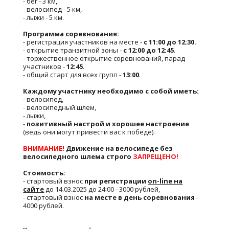
- бег - 3 км,
- велосипед - 5 км,
- лыжи - 5 км.
Программа соревнования:
- регистрация участников на месте -
с 11:00 до 12:30.
- открытие транзитной зоны -
с 12:00 до 12:45
.
- торжественное открытие соревнований, парад
участников -
12:45
.
- общий старт для всех групп -
13:00
.
Каждому участнику необходимо с собой иметь:
- велосипед,
- велосипедный шлем,
- лыжи,
-
позитивный настрой и хорошее настроение
(ведь они могут привести вас к победе).
ВНИМАНИЕ!
Движение на велосипеде без
велосипедного шлема строго
ЗАПРЕЩЕНО!
Стоимость:
- стартовый взнос
при регистрации
on-line на
сайте
до 14.03.2025 до 24:00 - 3000 рублей,
- стартовый взнос
на месте в день соревнования
-
4000 рублей.