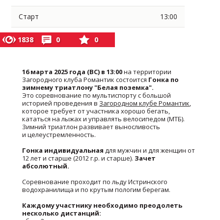
Старт
13:00
1838
0
0
16 марта 2025 года (ВС) в 13:00
на территории
Загородного клуба Романтик состоится
Гонка по
зимнему триатлону "Белая поземка".
Это соревнование по мультиспорту с большой
историей проведения в
Загородном клубе Романтик
,
которое требует от участника хорошо бегать,
кататься на лыжах и управлять велосипедом (МТБ).
Зимний триатлон развивает выносливость
и целеустремленность.
Гонка индивидуальная
для мужчин и для женщин от
12 лет и старше (2012 г.р. и старше).
Зачет
абсолютный.
Соревнование проходит по льду Истринского
водохранилища и по крутым пологим берегам.
Каждому участнику необходимо преодолеть
несколько дистанций: