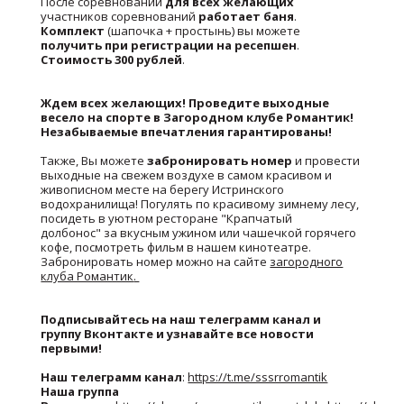
После соревнований
для всех желающих
участников соревнований
работает баня
.
Комплект
(шапочка + простынь) вы можете
получить при регистрации на ресепшен
.
Стоимость 300 рублей
.
Ждем всех желающих! Проведите выходные
весело на спорте в Загородном клубе Романтик!
Незабываемые впечатления гарантированы!
Также, Вы можете
забронировать номер
и провести
выходные на свежем воздухе в самом красивом и
живописном месте на берегу Истринского
водохранилища! Погулять по красивому зимнему лесу,
посидеть в уютном ресторане "Крапчатый
долбонос" за вкусным ужином или чашечкой горячего
кофе, посмотреть фильм в нашем кинотеатре.
Забронировать номер можно на сайте
загородного
клуба Романтик
.
Подписывайтесь на наш телеграмм канал и
группу Вконтакте и узнавайте все новости
первыми!
Наш телеграмм канал
:
https://t.me/sssrromantik
Наша группа