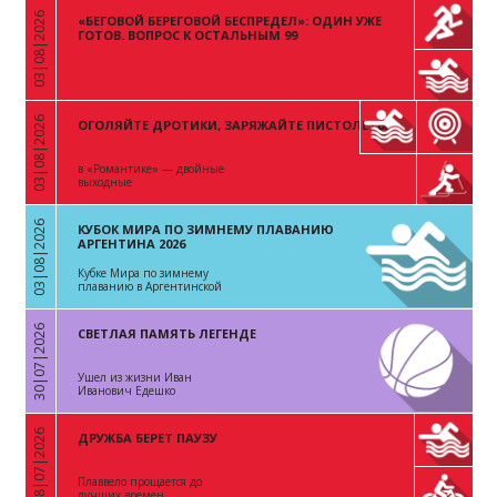
03|08|2026
«БЕГОВОЙ БЕРЕГОВОЙ БЕСПРЕДЕЛ»: ОДИН УЖЕ
«
ГОТОВ. ВОПРОС К ОСТАЛЬНЫМ 99
03|08|2026
ОГОЛЯЙТЕ ДРОТИКИ, ЗАРЯЖАЙТЕ ПИСТОЛЕТЫ
«
в «Романтике» — двойные
выходные
03|08|2026
КУБОК МИРА ПО ЗИМНЕМУ ПЛАВАНИЮ
«
АРГЕНТИНА 2026
Кубке Мира по зимнему
плаванию в Аргентинской
Республике
30|07|2026
СВЕТЛАЯ ПАМЯТЬ ЛЕГЕНДЕ
«
Ушел из жизни Иван
Иванович Едешко
28|07|2026
ДРУЖБА БЕРЕТ ПАУЗУ
«
Плаввело прощается до
лучших времен