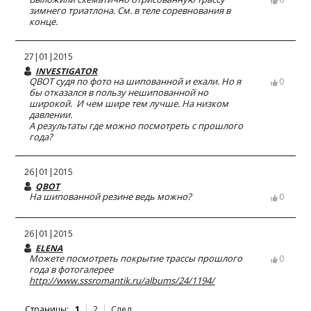
зимнего триатлона. См. в теле соревнования в
конце.
27|01|2015
INVESTIGATOR
QBOT судя по фото на шипованной и ехали. Но я
0
бы отказался в пользу нешипованной но
широкой. И чем шире тем лучше. На низком
давлении.
А результаты где можно посмотреть с прошлого
года?
26|01|2015
QBOT
На шипованной резине ведь можно?
0
26|01|2015
ELENA
Можете посмотреть покрытие трассы прошлого
0
года в фотогалерее
http://www.sssromantik.ru/albums/24/1194/
Страницы:
1
2
След.