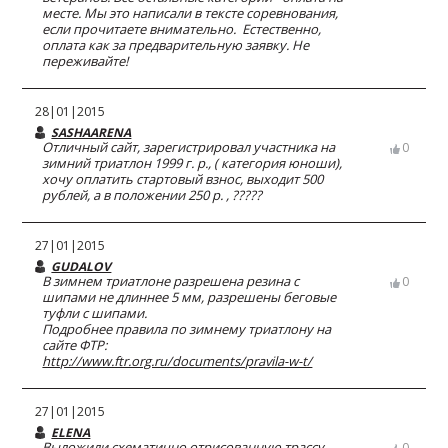
месте. Мы это написали в тексте соревнования,
если прочитаете внимательно. Естественно,
оплата как за предварительную заявку. Не
переживайте!
28|01|2015
SASHAARENA
Отличный сайт, зарегистрировал участника на
0
зимний триатлон 1999 г. р., ( категория юноши),
хочу оплатить стартовый взнос, выходит 500
рублей, а в положении 250 р. , ?????
27|01|2015
GUDALOV
В зимнем триатлоне разрешена резина с
0
шипами не длиннее 5 мм, разрешены беговые
туфли с шипами.
Подробнее правила по зимнему триатлону на
сайте ФТР:
http://www.ftr.org.ru/documents/pravila-w-t/
27|01|2015
ELENA
Выложили схематично отрисованную трассу
0