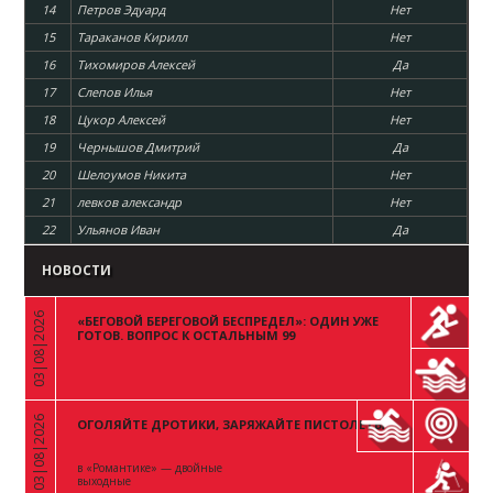
14
Петров Эдуард
Нет
15
Тараканов Кирилл
Нет
16
Тихомиров Алексей
Да
17
Слепов Илья
Нет
18
Цукор Алексей
Нет
19
Чернышов Дмитрий
Да
20
Шелоумов Никита
Нет
21
левков александр
Нет
22
Ульянов Иван
Да
НОВОСТИ
03|08|2026
«БЕГОВОЙ БЕРЕГОВОЙ БЕСПРЕДЕЛ»: ОДИН УЖЕ
«
ГОТОВ. ВОПРОС К ОСТАЛЬНЫМ 99
03|08|2026
ОГОЛЯЙТЕ ДРОТИКИ, ЗАРЯЖАЙТЕ ПИСТОЛЕТЫ
«
в «Романтике» — двойные
выходные