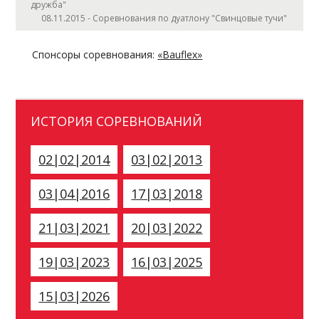
дружба"
08.11.2015 - Соревнования по дуатлону "Свинцовые тучи"
Спонсоры соревнования:
«Bauflex»
ИСТОРИЯ СОРЕВНОВАНИЙ
02|02|2014
03|02|2013
03|04|2016
17|03|2018
21|03|2021
20|03|2022
19|03|2023
16|03|2025
15|03|2026