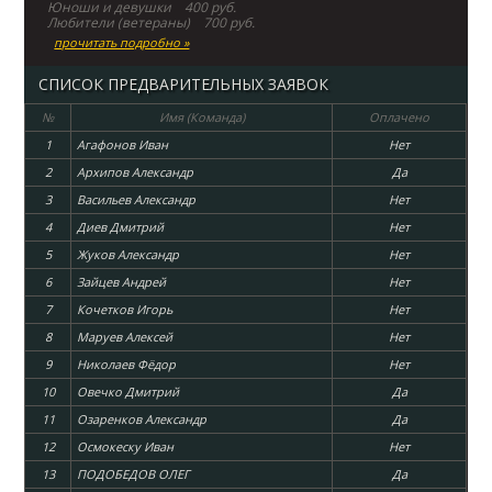
Юноши и девушки 400 руб.
Любители (ветераны) 700 руб.
прочитать подробно »
СПИСОК ПРЕДВАРИТЕЛЬНЫХ ЗАЯВОК
№
Имя (Команда)
Оплачено
1
Агафонов Иван
Нет
2
Архипов Александр
Да
3
Васильев Александр
Нет
4
Диев Дмитрий
Нет
5
Жуков Александр
Нет
6
Зайцев Андрей
Нет
7
Кочетков Игорь
Нет
8
Маруев Алексей
Нет
9
Николаев Фёдор
Нет
10
Овечко Дмитрий
Да
11
Озаренков Александр
Да
12
Осмокеску Иван
Нет
13
ПОДОБЕДОВ ОЛЕГ
Да