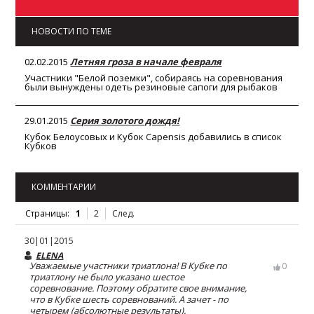
НОВОСТИ ПО ТЕМЕ
02.02.2015
Летняя гроза в начале февраля
Участники "Белой поземки", собираясь на соревнования
были вынуждены одеть резиновые сапоги для рыбаков
29.01.2015
Серия золотого дождя!
Кубок Белоусовых и Кубок Capensis добавились в список
Кубков
КОММЕНТАРИИ
Страницы:
1
2
След.
30|01|2015
ELENA
Уважаемые участники триатлона! В Кубке по
0
триатлону не было указано шестое
соревнование. Поэтому обратите свое внимание,
что в Кубке шесть соревнований. А зачет - по
четырем (абсолютные результаты).