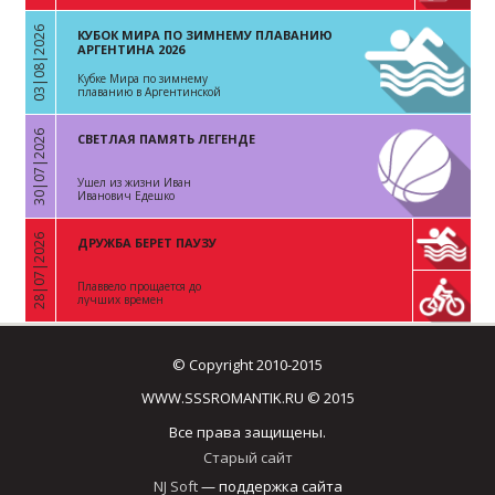
03|08|2026
КУБОК МИРА ПО ЗИМНЕМУ ПЛАВАНИЮ
«
АРГЕНТИНА 2026
Кубке Мира по зимнему
плаванию в Аргентинской
Республике
30|07|2026
СВЕТЛАЯ ПАМЯТЬ ЛЕГЕНДЕ
«
Ушел из жизни Иван
Иванович Едешко
28|07|2026
ДРУЖБА БЕРЕТ ПАУЗУ
«
Плаввело прощается до
лучших времен
© Copyright 2010-2015
WWW.SSSROMANTIK.RU © 2015
Все права защищены.
Старый сайт
NJ Soft
— поддержка сайта