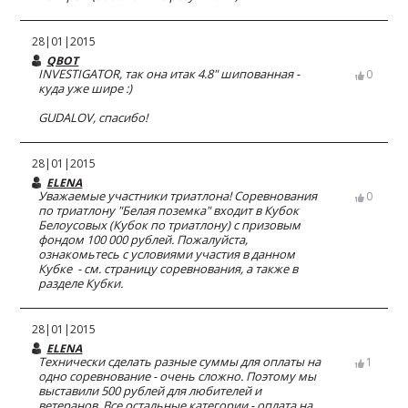
28|01|2015
QBOT
INVESTIGATOR, так она итак 4.8" шипованная -
0
куда уже шире :)
GUDALOV, спасибо!
28|01|2015
ELENA
Уважаемые участники триатлона! Соревнования
0
по триатлону "Белая поземка" входит в Кубок
Белоусовых (Кубок по триатлону) с призовым
фондом 100 000 рублей. Пожалуйста,
ознакомьтесь с условиями участия в данном
Кубке - см. страницу соревнования, а также в
разделе Кубки.
28|01|2015
ELENA
Технически сделать разные суммы для оплаты на
1
одно соревнование - очень сложно. Поэтому мы
выставили 500 рублей для любителей и
ветеранов. Все остальные категории - оплата на