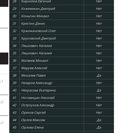
28
Кириллов Евгений
Нет
29
Кожемякин Дмитрий
Нет
30
Коныгин Михаил
Нет
31
Крестин Денис
Нет
32
Кржижановский Олег
Нет
33
Круковский Дмитрий
Нет
34
Ляшкевич Наталия
Нет
35
Ляшкевич Наталия
Нет
36
Матвеев Михаил
Нет
37
Маруев Алексей
Нет
38
Михалев Павел
Да
1
39
Назаров Александр
Нет
40
Некрасова Екатерина
Да
41
Ноговицын Николай
Нет
0
42
Остроухов Алксандр
Нет
43
Орехов Сергей
Нет
44
Орлов Максим
Да
0
45
Орлова Елена
Да