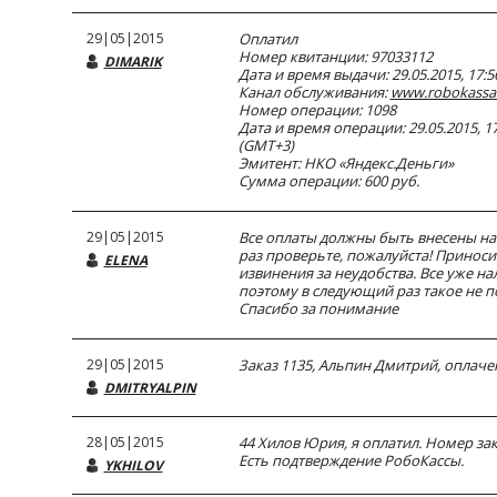
29|05|2015
Оплатил
Номер квитанции: 97033112
DIMARIK
Дата и время выдачи: 29.05.2015, 17:5
Канал обслуживания:
www.robokassa
Номер операции: 1098
Дата и время операции: 29.05.2015, 17
(GMT+3)
Эмитент: НКО «Яндекс.Деньги»
Сумма операции: 600 руб.
29|05|2015
Все оплаты должны быть внесены на 
раз проверьте, пожалуйста! Принос
ELENA
извинения за неудобства. Все уже на
поэтому в следующий раз такое не п
Спасибо за понимание
29|05|2015
Заказ 1135, Альпин Дмитрий, оплаче
DMITRYALPIN
28|05|2015
44 Хилов Юрия, я оплатил. Номер зак
Есть подтверждение РобоКассы.
YKHILOV