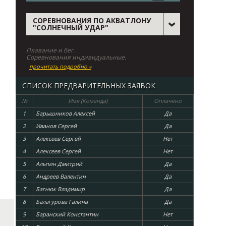
СОРЕВНОВАНИЯ ПО АКВАТЛОНУ
"СОЛНЕЧНЫЙ УДАР"
Плавание и бег.
Соревнования индивидуальные.
прочитать подробно »
СПИСОК ПРЕДВАРИТЕЛЬНЫХ ЗАЯВОК
№
Имя (Команда)
Оплачено
1
Барышников Алексей
Да
2
Иванов Сергей
Да
3
Алексеев Сергей
Нет
4
Алексеев Сергей
Нет
5
Альпин Дмитрий
Да
6
Андреев Валентин
Да
7
Багнюк Владимир
Да
8
Балагурова Галина
Да
9
Баранский Константин
Нет