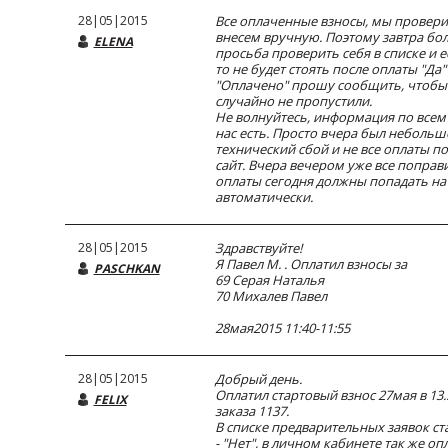
28|05|2015
Все оплаченные взносы, мы провери
внесем вручную. Поэтому завтра бо
ELENA
просьба проверить себя в списке и ес
то не будет стоять после оплаты "Да"
"Оплачено" прошу сообщить, чтобы
случайно не пропустили.
Не волнуйтесь, информация по всем
нас есть. Просто вчера был небольш
технический сбой и не все оплаты п
сайт. Вчера вечером уже все поправ
оплаты сегодня должны попадать на
автоматически.
28|05|2015
Здравствуйте!
Я Павел М. . Оплатил взносы за
PASCHKAN
69 Серая Наталья
70 Михалев Павел
28мая2015 11:40-11:55
28|05|2015
Добрый день.
Оплатил стартовый взнос 27мая в 13.
FELIX
заказа 1137.
В списке предварительных заявок ст
- "Нет", в личном кабинете так же оп