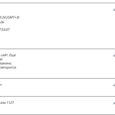
6:24 (GMT+3)
.ru
:53:07
сайт. Еще
им
лажено,
овторится.
н
аза 1127.