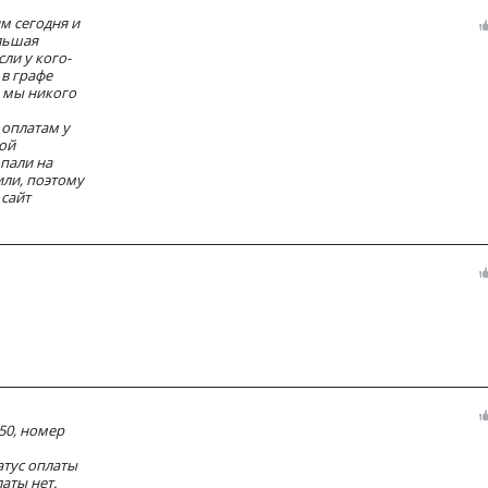
м сегодня и
льшая
ли у кого-
 в графе
 мы никого
 оплатам у
ой
опали на
или, поэтому
 сайт
50, номер
атус оплаты
латы нет.