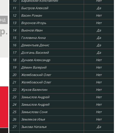
10
Баранский Константин
Нет
11
Быстров Алексей
Да
12
Васин Роман
Нет
ОНД
13
Воронов Игорь
Нет
р.
14
Вьюнов Иван
Да
15
Головина Анна
Да
16
Дементьев Денис
Да
17
Долгань Василий
Да
18
Дунаев Александр
Нет
19
Дёмин Валерий
Нет
20
Желябовский Олег
Нет
21
Желябовский Олег
Нет
22
Жуков Валентин
Нет
23
Замыслов Андрей
Нет
24
Замыслов Андрей
Нет
25
Замыслова Соня
Нет
26
Земляков Илья
Нет
27
Зыкова Наталья
Да