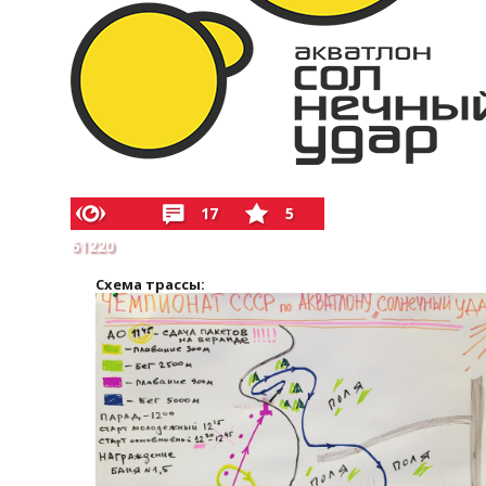
17
5
61220
Схема трассы: