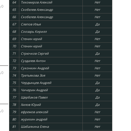
64
Тихомиров Алексей
Нет
0
65
Скобелев Александр
Нет
66
Скобелев Александр
Нет
67
Слепов Илья
Да
68
Соозарь Кирилл
Да
69
Стенин юрий
Нет
70
Стенин юрий
Нет
71
Стрючков Сергей
Да
72
Суздалев Антон
Нет
73
Суконкин Андрей
Нет
0
74
Третьякова Зоя
Нет
75
Чердынцев Андрей
Да
76
Чичерин Андрей
Да
77
Щербаков Павел
Да
78
Хилов Юрий
Да
0
79
ефремов алексей
Нет
80
журихин андрей
Нет
81
Шабалкина Елена
Нет