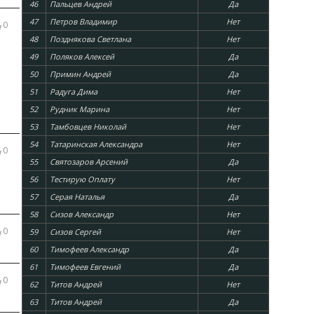
46
Пальцев Андрей
Да
47
Петров Владимир
Нет
0
48
Позднякова Светлана
Нет
49
Поляков Алексей
Да
50
Примин Андрей
Да
51
Радуга Дима
Нет
52
Рудник Марина
Нет
53
Тамбовцев Николай
Нет
54
Татаринская Александра
Нет
0
55
Святозаров Арсений
Да
56
Тестирую Оплату
Нет
57
Серая Наталья
Да
58
Сизов Александр
Нет
0
59
Сизов Сергей
Нет
60
Тимофеев Александр
Да
61
Тимофеев Евгений
Да
0
62
Титов Андрей
Нет
63
Титов Андрей
Да