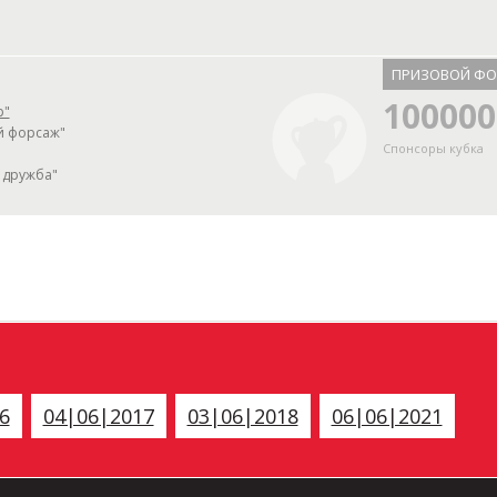
ПРИЗОВОЙ Ф
100000
р"
ой форсаж"
Спонсоры кубка
 дружба"
6
04|06|2017
03|06|2018
06|06|2021