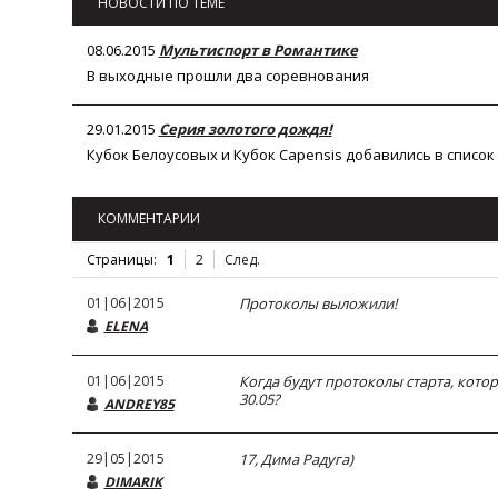
НОВОСТИ ПО ТЕМЕ
08.06.2015
Мультиспорт в Романтике
В выходные прошли два соревнования
29.01.2015
Серия золотого дождя!
Кубок Белоусовых и Кубок Capensis добавились в список
КОММЕНТАРИИ
Страницы:
1
2
След.
01|06|2015
Протоколы выложили!
ELENA
01|06|2015
Когда будут протоколы старта, кот
30.05?
ANDREY85
29|05|2015
17, Дима Радуга)
DIMARIK