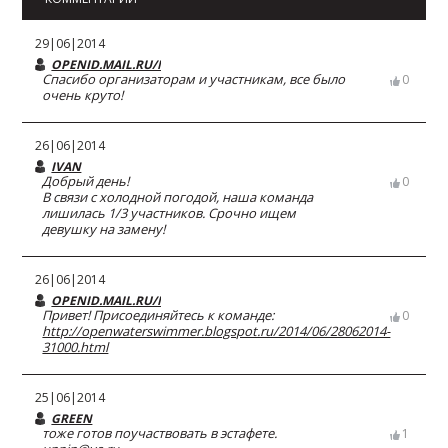
29|06|2014
OPENID.MAIL.RU/MAIL/FOX126
Спасибо организаторам и участникам, все было
0
очень круто!
26|06|2014
IVAN
Добрый день!
0
В связи с холодной погодой, наша команда
лишилась 1/3 участников. Срочно ищем
девушку на замену!
26|06|2014
OPENID.MAIL.RU/MAIL/FOX126
Привет! Присоединяйтесь к команде:
0
http://openwaterswimmer.blogspot.ru/2014/06/28062014-
31000.html
25|06|2014
GREEN
тоже готов поучаствовать в эстафете.
1