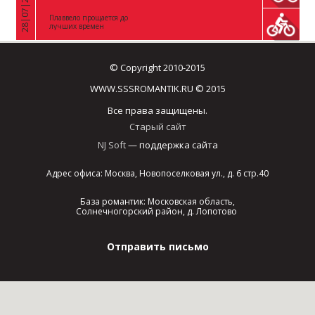
28|07|2026
«
Плаввело прощается до
лучших времен
© Copyright 2010-2015
WWW.SSSROMANTIK.RU © 2015
Все права защищены.
Старый сайт
NJ Soft
— поддержка сайта
Адрес офиса: Москва, Новопоселковая ул., д. 6 стр.40
База романтик: Московская область,
Солнечногорский район, д. Лопотово
Отправить письмо