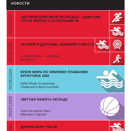
НОВОСТИ
03|08|2026
«БЕГОВОЙ БЕРЕГОВОЙ БЕСПРЕДЕЛ»: ОДИН УЖЕ
«
ГОТОВ. ВОПРОС К ОСТАЛЬНЫМ 99
03|08|2026
ОГОЛЯЙТЕ ДРОТИКИ, ЗАРЯЖАЙТЕ ПИСТОЛЕТЫ
«
в «Романтике» — двойные
выходные
03|08|2026
КУБОК МИРА ПО ЗИМНЕМУ ПЛАВАНИЮ
«
АРГЕНТИНА 2026
Кубке Мира по зимнему
плаванию в Аргентинской
Республике
30|07|2026
СВЕТЛАЯ ПАМЯТЬ ЛЕГЕНДЕ
«
Ушел из жизни Иван
Иванович Едешко
ДРУЖБА БЕРЕТ ПАУЗУ