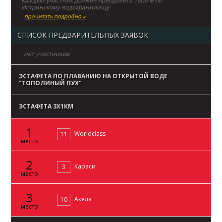
Каждый участник должен преодолеть 1000 м по
Истринскому водохранилищу
прочитать подробно »
СПИСОК ПРЕДВАРИТЕЛЬНЫХ ЗАЯВОК
нет участников
ЭСТАФЕТА ПО ПЛАВАНИЮ НА ОТКРЫТОЙ ВОДЕ
"ТОПОЛИНЫЙ ПУХ"
ЭСТАФЕТА 3Х1КМ
1
Worldclass
11
место
2
Караси
3
место
3
Акела
10
место