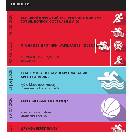
НОВОСТИ
03|08|2026
«БЕГОВОЙ БЕРЕГОВОЙ БЕСПРЕДЕЛ»: ОДИН УЖЕ
«
ГОТОВ. ВОПРОС К ОСТАЛЬНЫМ 99
03|08|2026
ОГОЛЯЙТЕ ДРОТИКИ, ЗАРЯЖАЙТЕ ПИСТОЛЕТЫ
«
в «Романтике» — двойные
выходные
03|08|2026
КУБОК МИРА ПО ЗИМНЕМУ ПЛАВАНИЮ
«
АРГЕНТИНА 2026
Кубке Мира по зимнему
плаванию в Аргентинской
Республике
30|07|2026
СВЕТЛАЯ ПАМЯТЬ ЛЕГЕНДЕ
«
Ушел из жизни Иван
Иванович Едешко
ДРУЖБА БЕРЕТ ПАУЗУ