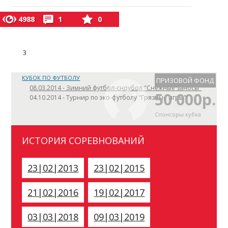
4988
1
0
3
КУБОК ПО ФУТБОЛУ
ПРИЗОВОЙ ФОНД
08.03.2014 - Зимний футбол-сноубол "Снежные заносы"
50 000р.
04.10.2014 - Турнир по эко-футболу "Грязные игры"
Спонсоры кубка
ИСТОРИЯ СОРЕВНОВАНИЙ
23|02|2013
23|02|2015
21|02|2016
19|02|2017
03|03|2018
09|03|2019