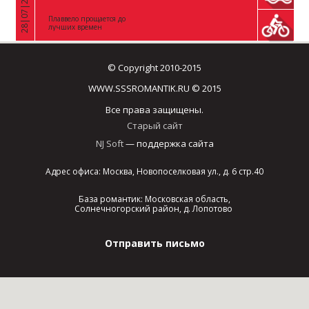
28|07|2026
«
Плаввело прощается до
лучших времен
© Copyright 2010-2015
WWW.SSSROMANTIK.RU © 2015
Все права защищены.
Старый сайт
NJ Soft
— поддержка сайта
Адрес офиса: Москва, Новопоселковая ул., д. 6 стр.40
База романтик: Московская область,
Солнечногорский район, д. Лопотово
Отправить письмо