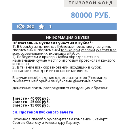
ПРИЗОВОЙ ФОНД
80000 РУБ.
262
1
ИНФОРМАЦИЯ О КУБКЕ
Обязательные условия участия в Кубке*:
1). В борьбу за денежные Кубковые призы могут вступить
спортсмены и спортсменки
только при условии участия в во
всех соревнованиях, входящих в Кубок.
2). Победители и призеры Кубка определяются по
наименьшей сумме мест по итоговым протоколам каждого
из этапов.
3). В течение всех соревнований, входящих в Кубок,
название команды и ее состав не меняется.
В случае несоблюдения одного из пунктов (*) команда
снимается из борьбы за Кубковые денежные призы.
Денежные призы распределятся следующим образом:
1 место - 40 000 руб.
2 место - 25 000 руб.
3 место - 15 000 руб.
см. Протокол Кубкового зачета
Огромное спасибо руководителям компании СкайАрт:
Сергею Ожегову и Александру Ларину.