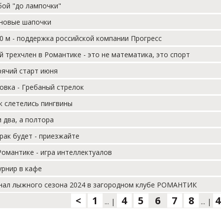
бой "до лампочки"
иновые шапочки
0 м - поддержка российской компании Прогресс
 трехчлен в Романтике - это не математика, это спорт
рячий старт июня
овка - Гребаный стрелок
к слетелись пингвины
и два, а полтора
рак будет - приезжайте
омантике - игра интеллектуалов
урнир в кафе
нал лыжного сезона 2024 в загородном клубе РОМАНТИК
<
1
4
5
6
7
8
4
...
|
...
|