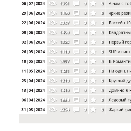
1361
0
0
06|07|2024
А нам с то
1199
0
0
29|06|2024
Яркие рез
3387
0
0
22|06|2024
Бассейн 10
1400
0
0
09|06|2024
Квадратный
1323
0
0
02|06|2024
Первый го
1119
0
0
26|05|2024
SUP и винт
2057
0
0
19|05|2024
В Романти
1431
0
0
11|05|2024
Ни один, н
1210
0
0
23|04|2024
Круглый ду
1410
0
0
13|04|2024
Домино в Р
1654
0
0
06|04|2024
Ледовый т
2264
0
0
31|03|2024
Жаркий фи