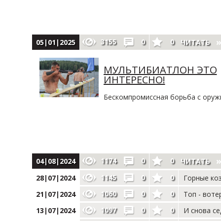
3155
0
0
05|01|2025
ЧИТАТЬ
МУЛЬТИБИАТЛОН ЭТО
ИНТЕРЕСНО!
Бескомпромиссная борьба с оруж
1174
0
0
04|08|2024
ЧИТАТЬ
1145
0
0
28|07|2024
Горные коз
1060
0
0
21|07|2024
Топ - воте
1097
0
0
13|07|2024
И снова се