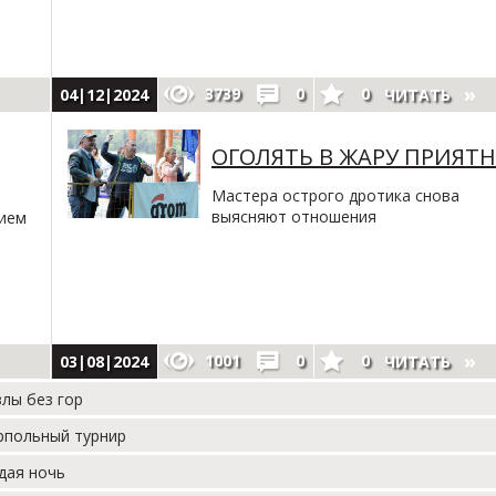
3739
0
0
04|12|2024
ЧИТАТЬ
ОГОЛЯТЬ В ЖАРУ ПРИЯТ
Мастера острого дротика снова
выясняют отношения
ием
1001
0
0
03|08|2024
ЧИТАТЬ
лы без гор
рпольный турнир
дая ночь