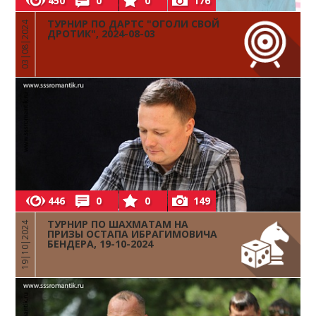
450
0
0
176
ТУРНИР ПО ДАРТС "ОГОЛИ СВОЙ
03|08|2024
ДРОТИК", 2024-08-03
446
0
0
149
ТУРНИР ПО ШАХМАТАМ НА
19|10|2024
ПРИЗЫ ОСТАПА ИБРАГИМОВИЧА
БЕНДЕРА, 19-10-2024