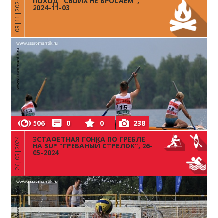
ПОХОД "СВОИХ НЕ БРОСАЕМ",
03|11|2024
2024-11-03
506
0
0
238
ЭСТАФЕТНАЯ ГОНКА ПО ГРЕБЛЕ
26|05|2024
НА SUP "ГРЕБАНЫЙ СТРЕЛОК", 26-
05-2024