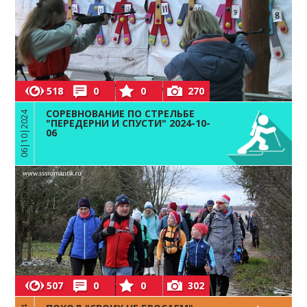
518
0
0
270
СОРЕВНОВАНИЕ ПО СТРЕЛЬБЕ
06|10|2024
"ПЕРЕДЕРНИ И СПУСТИ" 2024-10-
06
507
0
0
302