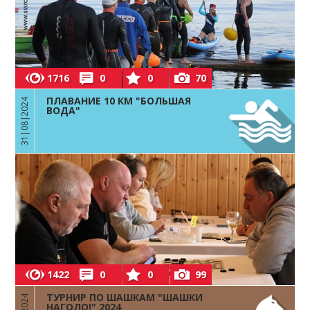
1716
0
0
70
ПЛАВАНИЕ 10 КМ "БОЛЬШАЯ
31|08|2024
ВОДА"
1422
0
0
99
ТУРНИР ПО ШАШКАМ "ШАШКИ
НАГОЛО!" 2024