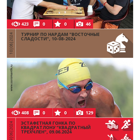
423
0
0
46
ТУРНИР ПО НАРДАМ "ВОСТОЧНЫЕ
10|08|2024
СЛАДОСТИ", 10-08-2024
408
0
0
129
ЭСТАФЕТНАЯ ГОНКА ПО
09|06|2024
КВАДРАТЛОНУ "КВАДРАТНЫЙ
ТРЕХЧЛЕН", 09.06.2024