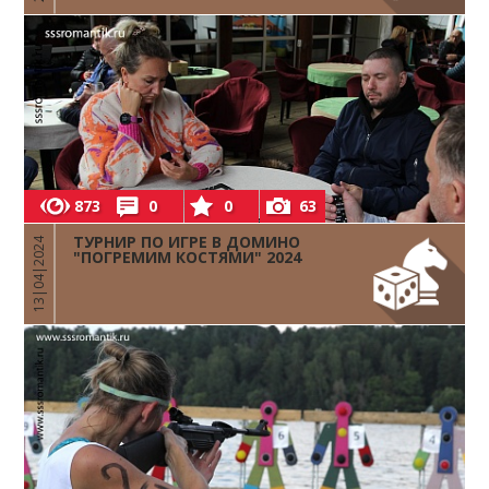
873
0
0
63
ТУРНИР ПО ИГРЕ В ДОМИНО
13|04|2024
"ПОГРЕМИМ КОСТЯМИ" 2024