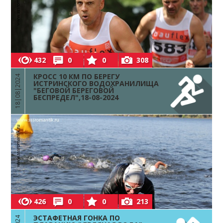
432
0
0
308
КРОСС 10 КМ ПО БЕРЕГУ
18|08|2024
ИСТРИНСКОГО ВОДОХРАНИЛИЩА
"БЕГОВОЙ БЕРЕГОВОЙ
БЕСПРЕДЕЛ",18-08-2024
426
0
0
213
ЭСТАФЕТНАЯ ГОНКА ПО