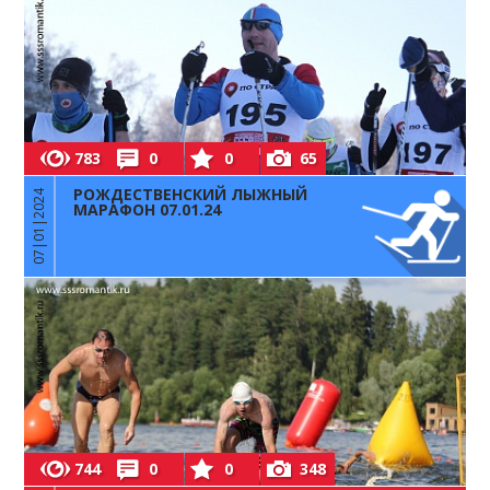
783
0
0
65
РОЖДЕСТВЕНСКИЙ ЛЫЖНЫЙ
07|01|2024
МАРАФОН 07.01.24
744
0
0
348