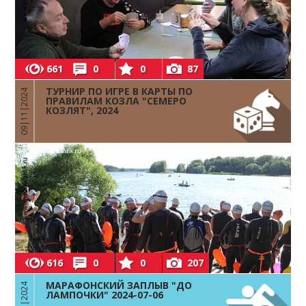
661
0
0
87
ТУРНИР ПО ИГРЕ В КАРТЫ ПО
09|11|2024
ПРАВИЛАМ КОЗЛА "СЕМЕРО
КОЗЛЯТ", 2024
616
0
0
207
МАРАФОНСКИЙ ЗАПЛЫВ "ДО
06|07|2024
ЛАМПОЧКИ" 2024-07-06