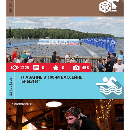
09|03|2024
1225
0
0
458
ПЛАВАНИЕ В 100-М БАССЕЙНЕ
22|06|2024
"БРЫЗГИ"