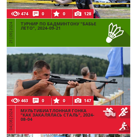
474
0
0
128
ТУРНИР ПО БАДМИНТОНУ "БАБЬЕ
21|09|2024
ЛЕТО", 2024-09-21
463
0
0
147
МУЛЬТИБИАТЛОННАЯ ГОНКА
04|08|2024
"КАК ЗАКАЛЯЛАСЬ СТАЛЬ", 2024-
08-04