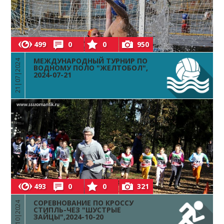
499
0
0
950
МЕЖДУНАРОДНЫЙ ТУРНИР ПО
21|07|2024
ВОДНОМУ ПОЛО "ЖЕЛТОБОЛ",
2024-07-21
493
0
0
321
СОРЕВНОВАНИЕ ПО КРОССУ
20|10|2024
СТИПЛЬ-ЧЕЗ "ШУСТРЫЕ
ЗАЙЦЫ",2024-10-20