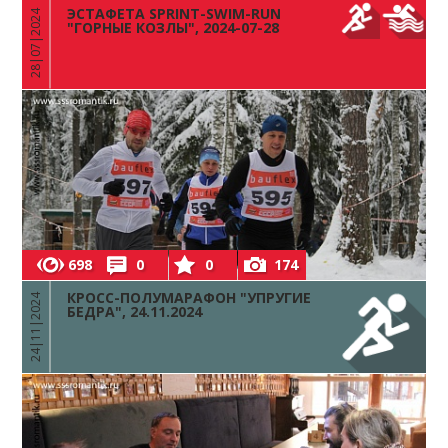
ЭСТАФЕТА SPRINT-SWIM-RUN
28|07|2024
"ГОРНЫЕ КОЗЛЫ", 2024-07-28
698
0
0
174
КРОСС-ПОЛУМАРАФОН "УПРУГИЕ
24|11|2024
БЕДРА", 24.11.2024