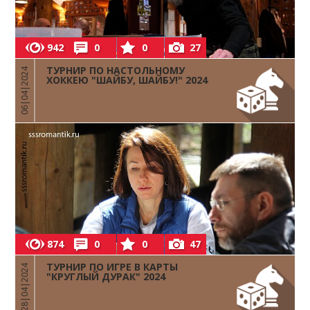
942
0
0
27
ТУРНИР ПО НАСТОЛЬНОМУ
06|04|2024
ХОККЕЮ "ШАЙБУ, ШАЙБУ!" 2024
874
0
0
47
ТУРНИР ПО ИГРЕ В КАРТЫ
28|04|2024
"КРУГЛЫЙ ДУРАК" 2024