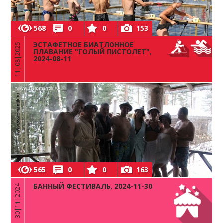
568
0
0
153
ЭСТАФЕТНОЕ БИАТЛОННОЕ
11|08|2025
ПЛАВАНИЕ "ГОЛЫЙ ПИСТОЛЕТ",
2024-08-11
565
0
0
163
БАННЫЙ ФЕСТИВАЛЬ, 2024-11-30
30|11|2024