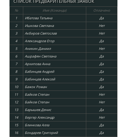
СПИСОК ПРЕДВАРИТЕЛЬНЫХ ЗАЯВОК
№
Имя (Команда)
Оплачено
1
Ибатова Татьяна
Да
2
Ишкова Светлана
Нет
3
Акбиров Святослав
Нет
4
Александров Егор
Да
5
Аникин Даниил
Нет
6
Ашрафян Светлана
Да
7
Архипова Анна
Да
8
Бабинцев Андрей
Да
9
Бабинцев Алексей
Да
10
Бажок Роман
Да
11
Байков Степан
Нет
12
Байков Степан
Нет
13
Барышев Денис
Да
14
Бергер Александр
Нет
15
Блинкова Алла
Да
16
Бондарев Григорий
Да