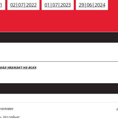
1
02|07|2022
01|07|2023
29|06|2024
вода уважает не всех
 человек
. Но сейчас