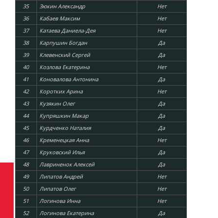
35
Зюкин Александр
Нет
36
Кабаев Максим
Нет
37
Катаева Даниела-Дея
Нет
38
Карпушин Богдан
Да
39
Клевенский Сергей
Да
40
Козлова Екатерина
Нет
41
Коновалова Антонина
Да
42
Коротких Арина
Нет
43
Кузякин Олег
Да
44
Купряшкин Макар
Да
45
Курдченко Наталия
Да
46
Кременецкая Анна
Нет
47
Круковский Илья
Да
48
Лавриненок Алексей
Да
49
Липатов Андрей
Нет
50
Липатов Олег
Нет
51
Логинова Инна
Нет
52
Логинова Екатерина
Да