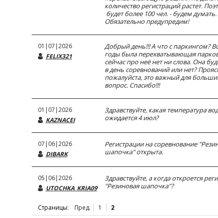
количество регистраций растет. Поэ
будет более 100 чел. - будем думать.
Обязательно предупредим!
01|07|2026
Добрый день!!! А что с паркингом? В
годы была перехватывающая парковк
FELIX321
сейчас про неё нет ни слова. Она бу
в день соревнований или нет? Прояс
пожалуйста, это важный для больши
вопрос. Спасибо!!!
01|07|2026
Здравствуйте, какая температура во
ожидается 4 июл?
KAZNACEI
07|06|2026
Регистрации на соревнование "Рези
шапочка" открыта.
DIBARK
05|06|2026
Здравствуйте, а когда откроется рег
"Резиновая шапочка"?
UTOCHKA_KRIA09
Страницы:
Пред.
1
2