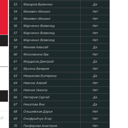
53
Макаров Валентин
Да
54
Маневич Михаил
Нет
55
Маневич Михаил
Нет
56
Марченко Всеволод
Нет
57
Марченко Всеволод
Нет
58
Марченко Всеволод
Нет
59
Михеев Алексей
Да
60
Московкина Ева
Нет
61
Мордасов Дмитрий
Да
62
Мухина Валерия
Нет
63
Некрасова Екатерина
Да
64
Немчик Алесей
Нет
65
Немчик Никита
Нет
66
Нестеров Сергей
Да
67
Никатова Яна
Да
68
Ольшевская Дарья
Нет
0
69
Онофрийчук Егор
Нет
70
Панферова Анастасия
Нет