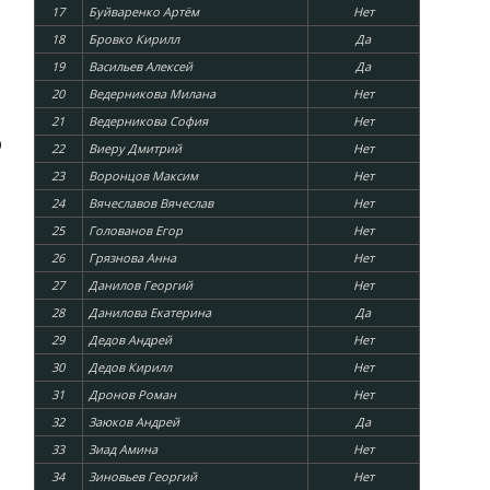
17
Буйваренко Артём
Нет
18
Бровко Кирилл
Да
19
Васильев Алексей
Да
20
Ведерникова Милана
Нет
21
Ведерникова София
Нет
0
22
Виеру Дмитрий
Нет
23
Воронцов Максим
Нет
24
Вячеславов Вячеслав
Нет
25
Голованов Егор
Нет
26
Грязнова Анна
Нет
27
Данилов Георгий
Нет
28
Данилова Екатерина
Да
29
Дедов Андрей
Нет
30
Дедов Кирилл
Нет
31
Дронов Роман
Нет
32
Заюков Андрей
Да
33
Зиад Амина
Нет
34
Зиновьев Георгий
Нет