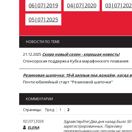
06|07|2019
04|07|2020
03|07|202
05|07|2025
НОВОСТИ ПО ТЕМЕ
21.12.2025
Скоро новый сезон - хорошая новость!
Спонсорская поддержка Кубка марафонского плавания
Резиновая шапочка: 19-й заплыв под дождём, когда 
Почти юбилейный старт "Резиновой шапочки"
КОММЕНТАРИИ
Страницы:
Пред.
1
2
02|07|2026
Здравствуйте! Два дня назад было 50
зарегистрированных. Парковку
ELENA
перехватывающую решили не делать