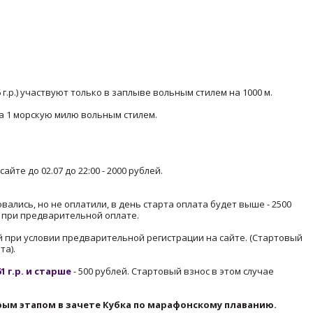
16 г.р.) участвуют только в заплыве вольным стилем на 1000 м.
е на 1 морскую милю вольным стилем.
йте до 02.07 до 22:00 - 2000 рублей.
овались, но не оплатили, в день старта оплата будет выше - 2500
ко при предварительной оплате.
ублей при условии предварительной регистрации на сайте. (Стартовый
та).
1 г.р. и старше
- 500 рублей. Стартовый взнос в этом случае
рым этапом в зачете Кубка по марафонскому плаванию.