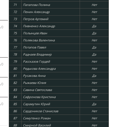
71
Патапова Полина
Нет
72
Пенин Александр
Нет
73
Петров Артемий
Нет
74
Пивненко Александр
Да
0
75
Полынцев Иван
Да
76
Полякова Валентина
Нет
77
Потапов Павел
Да
78
Раднаев Владимир
Да
79
Рассказов Гордей
Нет
0
80
Редькова Александра
Нет
81
Русакова Анна
Да
82
Рыжаева Юлия
Нет
0
83
Савина Святослава
Нет
84
Сафронова Кристина
Нет
0
85
Сарамутин Юрий
Да
86
Сардоников Станислав
Нет
87
Симутенко Роман
Нет
88
Смирной Василий
Нет