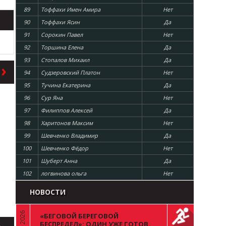
89
Тоффахи Имен Амира
Нет
90
Тоффахи Ясин
Да
91
Сорокин Павел
Нет
92
Торшина Елена
Да
93
Стопалов Михаил
Да
94
Судзеровский Платон
Нет
95
Тучина Екатерина
Да
96
Сур Яна
Нет
97
Филиппов Алексей
Да
98
Харитонов Максим
Нет
99
Шевченко Владимир
Да
100
Шевченко Фёдор
Нет
101
Шуберт Анна
Да
102
логвинова ольга
Нет
НОВОСТИ
«БЕГОВОЙ БЕРЕГОВОЙ
«
БЕСПРЕДЕЛ»: ОДИН УЖЕ ГОТОВ.