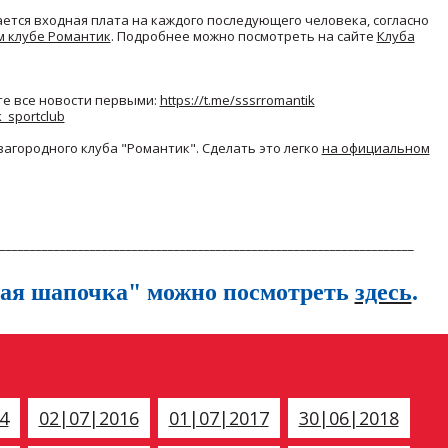
ется входная плата на каждого последующего человека, согласно
м клубе Романтик
. Подробнее можно посмотреть на сайте
Клуба
е все новости первыми:
https://t.me/sssrromantik
k_sportclub
агородного клуба "Романтик". Сделать это легко
на официальном
_____________________________________________________________________
вая шапочка" можно посмотреть
здесь
.
4
02|07|2016
01|07|2017
30|06|2018