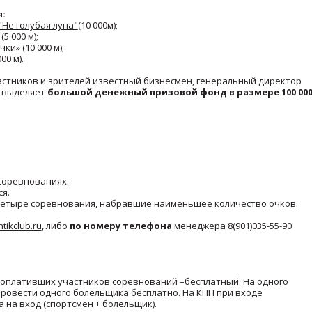
:
"Не голубая луна"
(
10 000м);
5 000 м);
чки»
(10 000 м);
00 м).
астников и зрителей известный бизнесмен, генеральный директор
выделяет
большой денежный призовой фонд в размере 100 00
 соревнованиях.
ся.
е четыре соревнования, набравшие наименьшее количество очков.
ikclub.ru
, либо
по номеру телефона
менеджера 8(901)035-55-90
оплативших участников соревнований –бесплатный. На одного
ровести одного болельщика бесплатно. На КПП при входе
 на вход (спортсмен + болельщик).