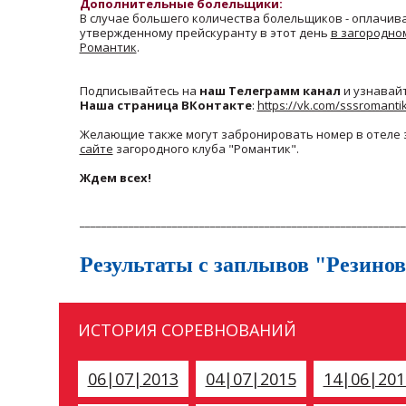
Дополнительные болельщики:
В случае большего количества болельщиков - оплачива
утвержденному прейскуранту в этот день
в загородно
Романтик
.
Подписывайтесь на
наш Телеграмм канал
и узнавайт
Наша страница ВКонтакте
:
https://vk.com/sssromanti
Желающие также могут забронировать номер в отеле з
сайте
загородного клуба "Романтик".
Ждем всех!
____________________________________________________________
Результаты с заплывов "Резино
ИСТОРИЯ СОРЕВНОВАНИЙ
06|07|2013
04|07|2015
14|06|201