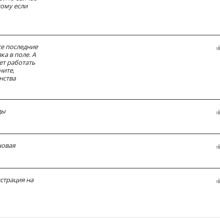
тому если
се последние
а в поле. А
дет работать
ните,
нства
ды
новая
истрация на