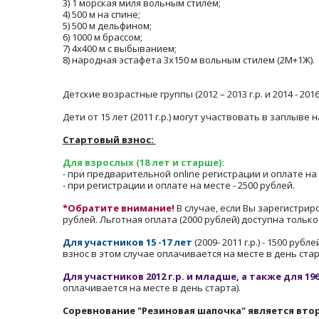
3) 1 морская миля вольным стилем;
4) 500 м на спине;
5) 500 м дельфином;
6) 1000 м брассом;
7) 4х400 м с выбыванием;
8) народная эстафета 3х150 м вольным стилем (2М+1Ж).
Детские возрастные группы (2012 – 2013 г.р. и 2014 - 20
Дети от 15 лет (2011 г.р.) могут участвовать в заплыв
Стартовый взнос:
Для взрослых (18 лет и старше):
- при предварительной online регистрации и оплате на са
- при регистрации и оплате на месте - 2500 рублей.
*Обратите внимание!
В случае, если Вы зарегистрир
рублей. Льготная оплата (2000 рублей) доступна толь
Для участников 15 -17 лет
(2009- 2011 г.р.) - 1500 р
взнос в этом случае оплачивается на месте в день стар
Для участников 2012 г.р. и младше, а также для 196
оплачивается на месте в день старта).
Соревнование "Резиновая шапочка" является вто