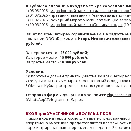
В Кубок по плаванию входят четыре соревнования
1) 06.06.2026 -
марафонский заплыв в ластах и лопатках 
2) 04.07.2026 - праздник плавания «Резиновая шапочка» (
3) 11.07.2026 -
вечерний марафонский заплыв «До лампо
4) 30.08.2026 -
марафонский заплыв «Большая вода»
(10 0
Зачет по всем четырем соревнованиям. На радость уч
компании ООО «Безлимит»
Игорь Игоревич Алексеев
рублей:
За первое место -
25 000 рублей
;
За второе место -
15 000 рублей;
За третье место -
10 000 рублей.
Условия:
1)Спортсмен должен принять участие во всех четырех
2)Результаты всех четырех соревнований складывают
3)Места в Кубке распределяются по сумме мест за вс
Отправка формы
доступна
по эл. почте
vk@sssromant
(WhatsApp\Telegramm) - Дарья.
ВХОД для УЧАСТНИКОВ и БОЛЕЛЬЩИКОВ
4 июля вход на территорию для зарегистрированных и 
спортсмена-участника предоставляется возможность п
зарегистрированным спортсменам выдается 2 браслета