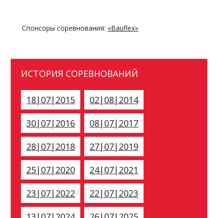
Спонсоры соревнования:
«Bauflex»
ИСТОРИЯ СОРЕВНОВАНИЙ
18|07|2015
02|08|2014
30|07|2016
08|07|2017
28|07|2018
27|07|2019
25|07|2020
24|07|2021
23|07|2022
22|07|2023
13|07|2024
26|07|2025