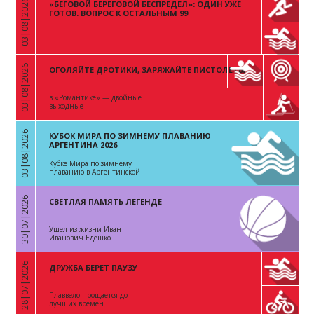
03|08|2026
«БЕГОВОЙ БЕРЕГОВОЙ БЕСПРЕДЕЛ»: ОДИН УЖЕ
«
ГОТОВ. ВОПРОС К ОСТАЛЬНЫМ 99
03|08|2026
ОГОЛЯЙТЕ ДРОТИКИ, ЗАРЯЖАЙТЕ ПИСТОЛЕТЫ
«
в «Романтике» — двойные
выходные
03|08|2026
КУБОК МИРА ПО ЗИМНЕМУ ПЛАВАНИЮ
«
АРГЕНТИНА 2026
Кубке Мира по зимнему
плаванию в Аргентинской
Республике
30|07|2026
СВЕТЛАЯ ПАМЯТЬ ЛЕГЕНДЕ
«
Ушел из жизни Иван
Иванович Едешко
28|07|2026
ДРУЖБА БЕРЕТ ПАУЗУ
«
Плаввело прощается до
лучших времен