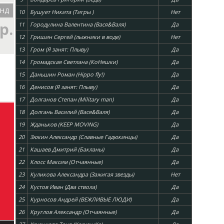
ОНД
10
Бушует Никита (Тигры )
Нет
р.
11
Городулина Валентина (Вася&Валя)
Да
12
Гришин Сергей (лыжники в воде)
Нет
13
Гром (Я занят: Плыву)
Да
14
Громадская Светлана (КоНяшки)
Да
15
Даньшин Роман (Hippo fly!)
Да
16
Денисов (Я занят: Плыву)
Да
17
Долганов Степан (Military man)
Да
18
Долгань Василий (Вася&Валя)
Да
19
Жданьков (KEEP MOVING)
Да
20
Зюкин Александр (Славные Гадюкинцы)
Да
21
Кашаев Дмитрий (Бакланы)
Да
22
Клосс Максим (Отчаянные)
Да
23
Куликова Александра (Зажигая звезды)
Нет
24
Кустов Иван (Два ствола)
Да
25
Курносов Андрей (ВЕЖЛИВЫЕ ЛЮДИ)
Да
26
Круглов Александр (Отчаянные)
Да