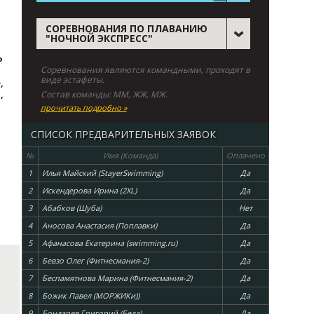
СОРЕВНОВАНИЯ ПО ПЛАВАНИЮ
"НОЧНОЙ ЭКСПРЕСС"
Р
Соревнования являются командными, проходят в
виде эстафеты.
,
,
Состав команды: ММ, ЖЖ, МЖ.
прочитать подробно »
СПИСОК ПРЕДВАРИТЕЛЬНЫХ ЗАЯВОК
№
Имя (Команда)
Оплачено
1
Илья Майский (StayerSwimming)
Да
2
Искендерова Ирина (2XL)
Да
3
Абабков (Шуба)
Нет
4
Аносова Анастасия (Поплавки)
Да
5
Афанасова Екатерина (swimming.ru)
Да
6
Бевзо Олег (Фитнесмания-2)
Да
7
Беспамятнова Марина (Фитнесмания-2)
Да
8
Божик Павел (МОРЖИКи))
Да
9
Бондарев Григорий (Беда)
Да