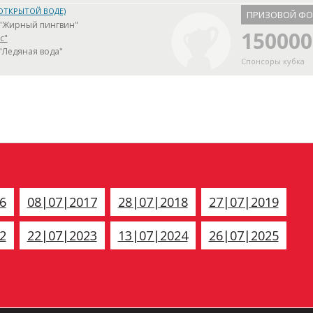
ОТКРЫТОЙ ВОДЕ)
ПРИЗОВОЙ Ф
е "Жирный пингвин"
150000
с"
"Ледяная вода"
Спонсоры кубка
6
08|07|2017
28|07|2018
27|07|2019
2
22|07|2023
13|07|2024
26|07|2025