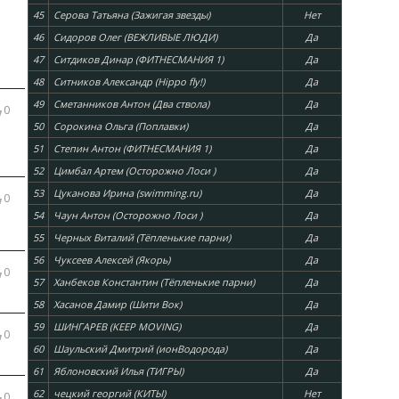
45
Серова Татьяна (Зажигая звезды)
Нет
46
Сидоров Олег (ВЕЖЛИВЫЕ ЛЮДИ)
Да
47
Ситдиков Динар (ФИТНЕСМАНИЯ 1)
Да
48
Ситников Александр (Hippo fly!)
Да
49
Сметанников Антон (Два ствола)
Да
0
50
Сорокина Ольга (Поплавки)
Да
51
Степин Антон (ФИТНЕСМАНИЯ 1)
Да
52
Цимбал Артем (Осторожно Лоси )
Да
53
Цуканова Ирина (swimming.ru)
Да
0
54
Чаун Антон (Осторожно Лоси )
Да
55
Черных Виталий (Тёпленькие парни)
Да
56
Чуксеев Алексей (Якорь)
Да
0
57
Ханбеков Константин (Тёпленькие парни)
Да
58
Хасанов Дамир (Шити Вок)
Да
59
ШИНГАРЕВ (KEEP MOVING)
Да
0
60
Шаульский Дмитрий (ионВодорода)
Да
61
Яблоновский Илья (ТИГРЫ)
Да
62
чецкий георгий (КИТЫ)
Нет
0