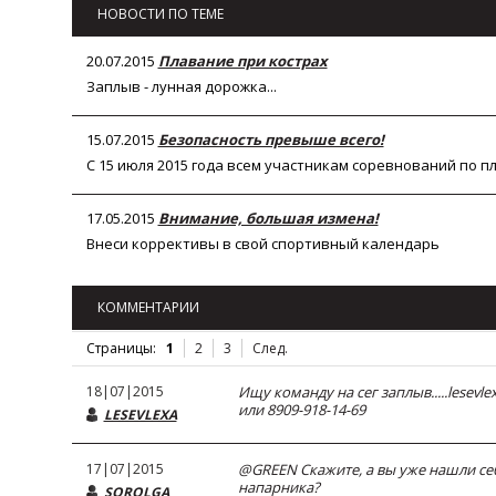
НОВОСТИ ПО ТЕМЕ
20.07.2015
Плавание при кострах
Заплыв - лунная дорожка...
15.07.2015
Безопасность превыше всего!
С 15 июля 2015 года всем участникам соревнований по 
17.05.2015
Внимание, большая измена!
Внеси коррективы в свой спортивный календарь
КОММЕНТАРИИ
Страницы:
1
2
3
След.
18|07|2015
Ищу команду на сег заплыв.....lesevle
или 8909-918-14-69
LESEVLEXA
17|07|2015
@GREEN Скажите, а вы уже нашли се
напарника?
SOROLGA