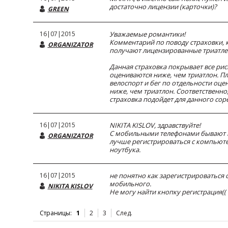
достаточно лицензии (карточки)?
GREEN
16|07|2015
Уважаемые романтики!
Комментарий по поводу страховки, 
ORGANIZATOR
получают лицензированные триатле
Данная страховка покрывает все рис
оцениваются ниже, чем триатлон. Пл
велоспорт и бег по отдельности оце
ниже, чем триатлон. Соответственно,
страховка подойдет для данного сор
16|07|2015
NIKITA KISLOV, здравствуйте!
С мобильными телефонами бывают 
ORGANIZATOR
лучше регистрироваться с компьют
ноутбука.
16|07|2015
не понятно как зарегистрироваться 
мобильного.
NIKITA KISLOV
Не могу найти кнопку регистрация((
Страницы:
1
2
3
След.