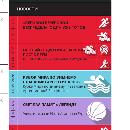
НОВОСТИ
0
03|08|2026
«БЕГОВОЙ БЕРЕГОВОЙ
«
БЕСПРЕДЕЛ»: ОДИН УЖЕ ГОТОВ.
ВОПРОС К ОСТАЛЬНЫМ 99
03|08|2026
ОГОЛЯЙТЕ ДРОТИКИ, ЗАРЯЖАЙТЕ
«
ПИСТОЛЕТЫ
в «Романтике» — двойные выходные
0
03|08|2026
КУБОК МИРА ПО ЗИМНЕМУ
«
ПЛАВАНИЮ АРГЕНТИНА 2026
Кубке Мира по зимнему плаванию в
Аргентинской Республике
0
30|07|2026
СВЕТЛАЯ ПАМЯТЬ ЛЕГЕНДЕ
«
Ушел из жизни Иван Иванович Едешко