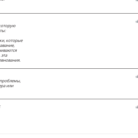
которую
ты:
ки, которые
авание,
ниваются
 эта
евнования.
проблемы,
ера или
с