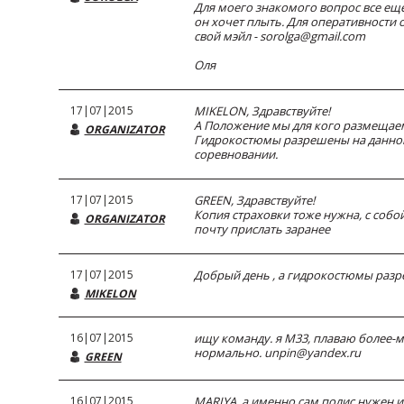
Для моего знакомого вопрос все еще
он хочет плыть. Для оперативности 
свой мэйл - sorolga@gmail.com
Оля
17|07|2015
MIKELON, Здравствуйте!
А Положение мы для кого размещаем
ORGANIZATOR
Гидрокостюмы разрешены на данно
соревновании.
17|07|2015
GREEN, Здравствуйте!
Копия страховки тоже нужна, с собой
ORGANIZATOR
почту прислать заранее
17|07|2015
Добрый день , а гидрокостюмы разр
MIKELON
16|07|2015
ищу команду. я М33, плаваю более-
нормально. unpin@yandex.ru
GREEN
16|07|2015
MARIYA, а именно сам полис нужен и