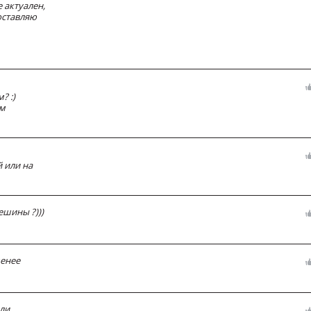
 актуален,
оставляю
? :)
м
 или на
ешины ?)))
менее
ли