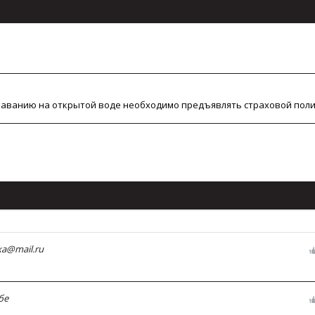
плаванию на открытой воде необходимо предъявлять страховой поли
xa@mail.ru
бе