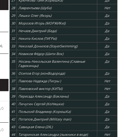
27
Крючкова Таня (КорюшКа)
Да
28
Лаврентьева (Шуба)
Нет
29
Лешко Олег (Якорь)
Да
30
Морозов Игорь (МОРЖИКи))
Да
31
Нечаев Дмитрий (Беда)
Да
32
Никита Кислов (ТИГРЫ)
Да
с.
33
Николай Донилов (StayerSwimming)
Да
34
Новиков Фёдор (Шити Вок)
Да
35
Носань-Никольская Валентина (Славные
Да
Гадюкинцы)
36
Осипов Егор (ионВодорода)
Да
37
Павлова Надежда (Тигры )
Нет
38
Павловский виктор (КИТЫ)
Нет
39
Пересада Александр (Бакланы)
Да
40
Пичугин Сергей (КоНяшки)
Да
0
41
Польский Владимир (КорюшКа)
Да
42
Потапов Дмитрий (Military man)
Да
43
Савицкая Елена (2XL)
Да
0
44
Татаринская Александра (лыжники в воде)
Нет