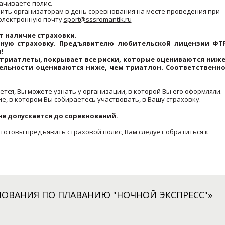
ачиваете полис.
ть организаторам в день соревнования на месте проведения при
 электронную почту
sport@sssromantik.ru
т наличие страховки.
ную страховку. Предъявителю любительской лицензии ФТ
!
триатлеты, покрывает все риски, которые оцениваются ниже
дельности оцениваются ниже, чем триатлон. Соответственно
ется, Вы можете узнать у организации, в которой Вы его оформляли.
е, в котором Вы собираетесь участвовать, в Вашу страховку.
не допускается до соревнований.
 готовы предъявить страховой полис, Вам следует обратиться к
НОВАНИЯ ПО ПЛАВАНИЮ "НОЧНОЙ ЭКСПРЕСС"»