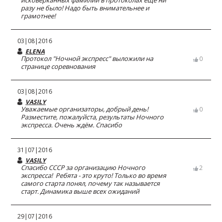
исковерканных фамилий в протоколах еще ни
разу не было! Надо быть внимательнее и
грамотнее!
03|08|2016
ELENA
Протокол "Ночной экспресс" выложили на
0
странице соревнования
03|08|2016
VASILY
Уважаемые организаторы, добрый день!
0
Разместите, пожалуйста, результаты Ночного
экспресса. Очень ждём. Спасибо
31|07|2016
VASILY
Спасибо СССР за организацию Ночного
2
экспресса! Ребята - это круто! Только во время
самого старта понял, почему так называется
старт. Динамика выше всех ожиданий
29|07|2016