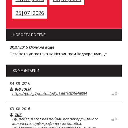
25|07|2026
НОВОСТИ ПО ТЕМЕ
30.07.2016
Огни на воде
Эстафета-дискотека на Истринском Водохранилище
КОММЕНТАРИИ
04|08|2016
BIG_JULIA
https://goo.gl/photos/pGyrL661tGQbH685A
0
03|08|2016
ZUK
Ну, ребят, в этот раз побили все рекорды-такого
0
количества орфографических ошибок,