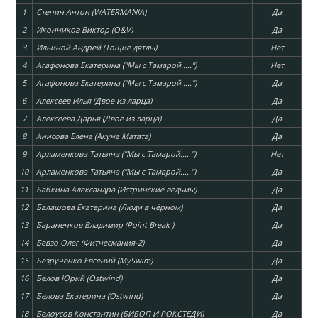
1
Степин Антон (WATERMANIA)
Да
2
Иконников Виктор (O&V)
Да
3
Ильиной Андрей (Тощие дятлы)
Нет
4
Агафонова Екатерина ("Мы с Тамарой.....")
Нет
5
Агафонова Екатерина ("Мы с Тамарой.....")
Да
6
Алексеев Илья (Двое из ларца)
Да
7
Алексеева Дарья (Двое из ларца)
Да
8
Анисова Елена (Акуна Матата)
Да
9
Арламенкова Татьяна ("Мы с Тамарой.....")
Нет
10
Арламенкова Татьяна ("Мы с Тамарой.....")
Да
11
Бабкина Александра (Истринские ведьмы)
Да
12
Балашова Екатерина (Люди в чёрном)
Да
13
Бараненков Владимир (Point Break )
Да
14
Бевзо Олег (Фитнесмания-2)
Да
15
Безрученко Евгений (MySwim)
Да
16
Белов Юрий (Ostwind)
Да
17
Белова Екатерина (Ostwind)
Да
18
Белоусов Константин (БИБОП И РОКСТЕДИ)
Да