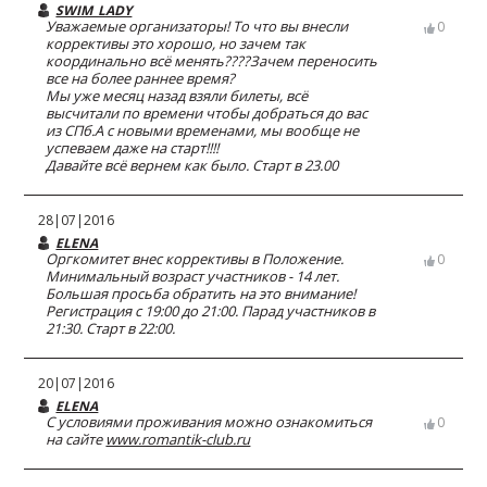
SWIM_LADY
Уважаемые организаторы! То что вы внесли
0
коррективы это хорошо, но зачем так
координально всё менять????Зачем переносить
все на более раннее время?
Мы уже месяц назад взяли билеты, всё
высчитали по времени чтобы добраться до вас
из СПб.А с новыми временами, мы вообще не
успеваем даже на старт!!!!
Давайте всё вернем как было. Старт в 23.00
28|07|2016
ELENA
Оргкомитет внес коррективы в Положение.
0
Минимальный возраст участников - 14 лет.
Большая просьба обратить на это внимание!
Регистрация с 19:00 до 21:00. Парад участников в
21:30. Старт в 22:00.
20|07|2016
ELENA
С условиями проживания можно ознакомиться
0
на сайте
www.romantik-club.ru