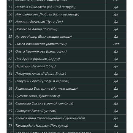
55
Наталья Николаева (Ночной патруль)
Да
56
Никульникова Любовь (Ночные звезды)
Да
57
Новиков Вячеслав (Чук и Гек)
Да
58
Новикова Алина (Русалки)
Да
59
Нугаев Надир (Восходящие звезды)
Да
60
Ольга Иванникова (Капитошки)
Нет
61
Ольга Иванникова (Капитошки)
Да
62
Пак Арина (Крошки Дорри)
Да
63
Палаткин Василий (Сбер)
Да
64
Пискунов Алексей (Point Break )
Да
65
Пичугин Сергей (Люди в чёрном)
Да
66
Радионова Екатерина (Ночные звезды)
Да
67
Русских Анна (Тушканчики)
Да
68
Савинова Оксана (хромой симбиоз)
Да
69
Савицкая Елена (Русалки)
Да
70
Саенко Анна (Просвещенные суфражистки)
Да
71
Тамашайтис Наталья (Логгерхед)
Да
72
Сапегин Олег (Двое смелых или горячая вода )
Да