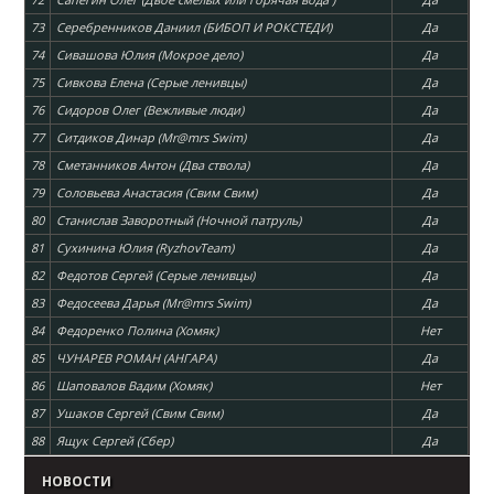
73
Серебренников Даниил (БИБОП И РОКСТЕДИ)
Да
74
Сивашова Юлия (Мокрое дело)
Да
75
Сивкова Елена (Серые ленивцы)
Да
76
Сидоров Олег (Вежливые люди)
Да
77
Ситдиков Динар (Mr@mrs Swim)
Да
78
Сметанников Антон (Два ствола)
Да
79
Соловьева Анастасия (Свим Свим)
Да
80
Станислав Заворотный (Ночной патруль)
Да
81
Сухинина Юлия (RyzhovTeam)
Да
82
Федотов Сергей (Серые ленивцы)
Да
83
Федосеева Дарья (Mr@mrs Swim)
Да
84
Федоренко Полина (Хомяк)
Нет
85
ЧУНАРЕВ РОМАН (АНГАРА)
Да
86
Шаповалов Вадим (Хомяк)
Нет
87
Ушаков Сергей (Свим Свим)
Да
88
Ящук Сергей (Сбер)
Да
НОВОСТИ