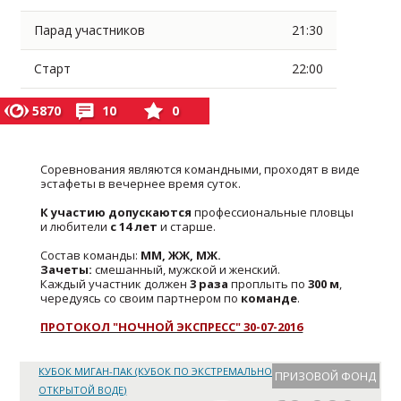
Парад участников
21:30
Старт
22:00
5870
10
0
Соревнования являются командными, проходят в виде
эстафеты в вечернее время суток.
К участию допускаются
профессиональные пловцы
и любители
с 14 лет
и старше.
Состав команды:
ММ, ЖЖ, МЖ.
Зачеты:
смешанный, мужской и женский.
Каждый участник должен
3 раза
проплыть по
300 м
,
чередуясь со своим партнером по
команде
.
ПРОТОКОЛ "НОЧНОЙ ЭКСПРЕСС" 30-07-2016
КУБОК МИГАН-ПАК (КУБОК ПО ЭКСТРЕМАЛЬНОМУ ПЛАВАНИЮ В
ПРИЗОВОЙ ФОНД
ОТКРЫТОЙ ВОДЕ)