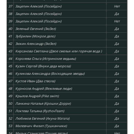
37
Зацепин Алексей (Посейдон)
Нет
38
Зацепин Алексей (Посейдон)
Да
39
Зацепин Алексей (Посейдон)
Нет
40
Зеленый Евгений (ЗюЗел)
Да
41
Зубрилин (Мокрое дело)
Да
42
Зюкин Александр (ЗюЗел)
Да
43
Кирсанова Светлана (Двое смелых или горячая вода )
Да
44
Королева Ольга (Истринские ведьмы)
Да
45
Кузин Сергей (Внуки деда мороза)
Да
46
Куликова Александра (Восходящие звезды)
Да
47
Кустов Иван (Два ствола)
Да
48
Курносов Андрей (Вежливые люди)
Да
49
Крылов Андрей (Pike swim)
Да
50
Ланкина Наталья (Крошки Дорри)
Да
51
Локтева Татьяна (RyzhovTeam)
Да
52
Любимов Евгений (Акуна Матата)
Да
53
Милевчич Филип (Тушканчики)
Да
54
Милых Станислав (Тощие дятлы)
Нет