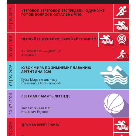
03|08|2026
«БЕГОВОЙ БЕРЕГОВОЙ БЕСПРЕДЕЛ»: ОДИН УЖЕ
«
ГОТОВ. ВОПРОС К ОСТАЛЬНЫМ 99
03|08|2026
ОГОЛЯЙТЕ ДРОТИКИ, ЗАРЯЖАЙТЕ ПИСТОЛЕТЫ
«
в «Романтике» — двойные
выходные
03|08|2026
КУБОК МИРА ПО ЗИМНЕМУ ПЛАВАНИЮ
«
АРГЕНТИНА 2026
Кубке Мира по зимнему
плаванию в Аргентинской
Республике
30|07|2026
СВЕТЛАЯ ПАМЯТЬ ЛЕГЕНДЕ
«
Ушел из жизни Иван
Иванович Едешко
28|07|2026
ДРУЖБА БЕРЕТ ПАУЗУ
«