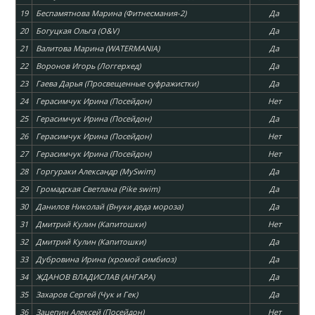
19
Беспамятнова Марина (Фитнесмания-2)
Да
20
Богуцкая Ольга (O&V)
Да
21
Валитова Марина (WATERMANIA)
Да
22
Воронов Игорь (Логгерхед)
Да
23
Гаева Дарья (Просвещенные суфражистки)
Да
24
Герасимчук Ирина (Посейдон)
Нет
25
Герасимчук Ирина (Посейдон)
Да
26
Герасимчук Ирина (Посейдон)
Нет
27
Герасимчук Ирина (Посейдон)
Нет
28
Горгураки Александр (MySwim)
Да
29
Громадская Светлана (Pike swim)
Да
30
Данилов Николай (Внуки деда мороза)
Да
31
Дмитрий Кулин (Капитошки)
Нет
32
Дмитрий Кулин (Капитошки)
Да
33
Дубровина Ирина (хромой симбиоз)
Да
34
ЖДАНОВ ВЛАДИСЛАВ (АНГАРА)
Да
35
Захаров Сергей (Чук и Гек)
Да
36
Зацепин Алексей (Посейдон)
Нет