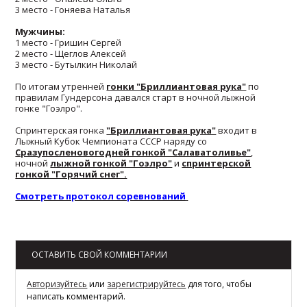
3 место - Гоняева Наталья
Мужчины:
1 место - Гришин Сергей
2 место - Щеглов Алексей
3 место - Бутылкин Николай
По итогам утренней
гонки "Бриллиантовая рука"
по
правилам Гундерсона давался старт в ночной лыжной
гонке "Гоэлро".
Спринтерская гонка
"Бриллиантовая рука"
входит в
Лыжный Кубок Чемпионата СССР наряду со
Сразупосленовогодней гонкой "Салаватоливье"
,
ночной
лыжной гонкой "Гоэлро"
и
спринтерской
гонкой "Горячий снег".
Смотреть протокол соревнований
Возврат к списку
ОСТАВИТЬ СВОЙ КОММЕНТАРИИ
Авторизуйтесь
или
зарегистрируйтесь
для того, чтобы
написать комментарий.