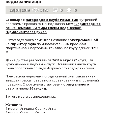
водохранилища
28|01|2016
3173
0
0
23 января
в
загородном клубе Романтик
в утренней
программе прошла гонка, под названием
"Спринтерская
гонка Чемпионки Мира Елены Веденеевой
"Бриллиантовая рука".
В этом году гонка поменяла название с
экстремальной
на
спринтерскую
по многочисленным просьбам
спортсменов. Спортсмены гонялись по кругу длиной
3700
м.
Длина дистанции составила
7400 метров
(2 круга). На
кругу длинный подъем и спуск. Оставшаяся часть круга
была проложена по льду Истринского водохранилища.
Прекрасная морозная погода, свежий снег, закатанная
твердая трасса превратила соревнования в спортивный
праздник. Спортсмены стартовали с
раздельного
старта
через
30 секунд.
В итоге места распределились:
Женщины:
1 место - Аникина-Овечко Анна
2 место - Опалева Ольга