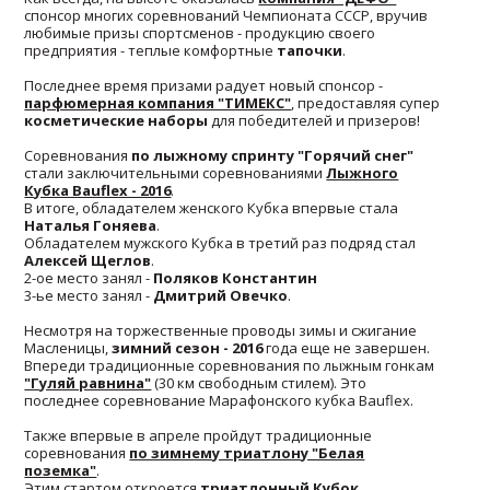
спонсор многих соревнований Чемпионата СССР, вручив
любимые призы спортсменов - продукцию своего
предприятия - теплые комфортные
тапочки
.
Последнее время призами радует новый спонсор -
парфюмерная компания "ТИМЕКС"
, предоставляя супер
косметические наборы
для победителей и призеров!
Соревнования
по лыжному спринту "Горячий снег"
стали заключительными соревнованиями
Лыжного
Кубка Bauflex - 2016
.
В итоге, обладателем женского Кубка впервые стала
Наталья Гоняева
.
Обладателем мужского Кубка в третий раз подряд стал
Алексей Щеглов
.
2-ое место занял -
Поляков Константин
3-ье место занял -
Дмитрий Овечко
.
Несмотря на торжественные проводы зимы и сжигание
Масленицы,
зимний сезон - 2016
года еще не завершен.
Впереди традиционные соревнования по лыжным гонкам
"Гуляй равнина"
(30 км свободным стилем). Это
последнее соревнование Марафонского кубка Bauflex.
Также впервые в апреле пройдут традиционные
соревнования
по зимнему триатлону "Белая
поземка"
.
Этим стартом откроется
триатлонный Кубок