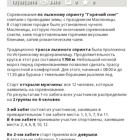
13|03|2016
3419
0
0
Соревнования
по лыжному спринту "Горячий снег"
совпали с проводами зимы, с праздником Масленицы.
В стартовом городке было установлено чучело
Масленицы, которую после окончания соревнований
сожгли, заев подготовлеными горячими вкусными
блинами, запив романтическим чаем.
Традиционно
трасса лыжного спринта
была проложена
по Истринскому водохранилищу. Продолжительность
круга в этот раз составила
1700 м
. Небольшой ночной
мороз перед соревнованиями позволил сделать трассу
скоростной и комфортной. Для этого, начиная с 08:00 и до
11:30 два бурана с тяжелыми боранами рыхлили лед.
Старт
открыли мужчины:
все 12 человек, которые
заявились на соревнование.
По результатам 1-го забега всех участников распределили
на
2 группы по 6 человек
.
3-ий забег
состоял из участников, занявших в
преварительном 1-ом забеге места: 1, 3, 5, 7, 9 и 11.
В 4-ом забеге
принимали участие спортсмены, занявшие
места: 2, 4, 6, 8, 10, 12.
Во 2-ом забеге
старт приняли все
девушки
.
В этот раз их собралось 5 человек.