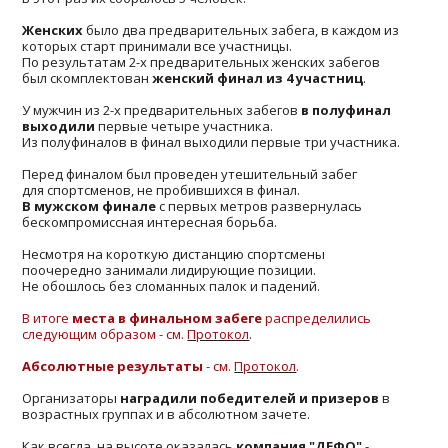
Женских
было два предварительных забега, в каждом из
которых старт принимали все участницы.
По результатам 2-х предварительных женских забегов
был скомплектован
женский финал из 4 участниц
.
У мужчин из 2-х предварительных забегов
в полуфинал
выходили
первые четыре участника.
Из полуфиналов в финал выходили первые три участника.
Перед финалом был проведен утешительный забег
для спортсменов, не пробившихся в финал.
В мужском финале
с первых метров развернулась
бескомпромиссная интересная борьба.
Несмотря на короткую дистанцию спортсмены
поочередно занимали лидирующие позиции.
Не обошлось без сломанных палок и падений.
В итоге
места в финальном забеге
распределились
следующим образом - см.
Протокол
.
Абсолютные результаты
- см.
Протокол
.
Организаторы
наградили победителей и призеров
в
возрастных группах и в абсолютном зачете.
Как всегда, на высоте оказалась
компания "ДЕФО"
-