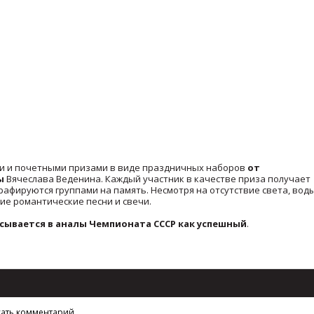
и и почетными призами в виде праздничных наборов
от
ы
Вячеслава Веденина. Каждый участник в качестве приза получает
рафируются группами на память. Несмотря на отсутствие света, вод
ие романтические песни и свечи.
сывается в аналы Чемпионата СССР как успешный
.
сать комментарий.