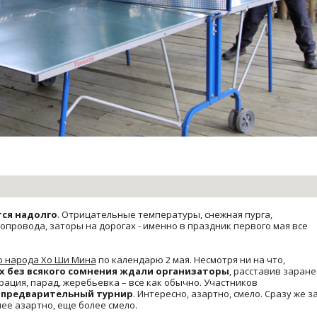
тся надолго
. Отрицательные температуры, снежная пурга,
провода, заторы на дорогах - именно в праздник первого мая все
о народа Хо Ши Мина
по календарю 2 мая. Несмотря ни на что,
х без всякого сомнения ждали организаторы
, расставив заране
ация, парад, жеребьевка – все как обычно. Участников
 предварительный турнир
. Интересно, азартно, смело. Сразу же з
лее азартно, еще более смело.