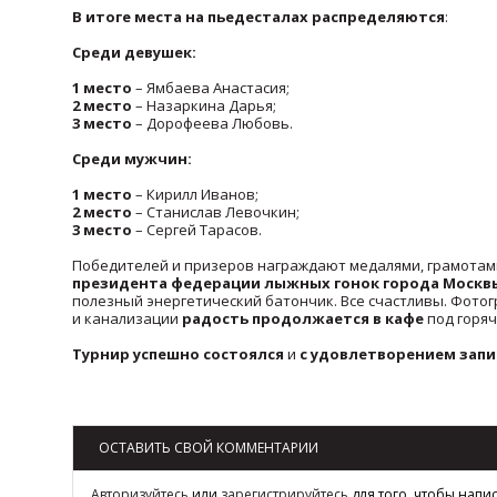
В итоге места на пьедесталах распределяются
:
Среди девушек:
1 место
– Ямбаева Анастасия;
2 место
– Назаркина Дарья;
3 место
– Дорофеева Любовь.
Среди мужчин:
1 место
– Кирилл Иванов;
2 место
– Станислав Левочкин;
3 место
– Сергей Тарасов.
Победителей и призеров награждают медалями, грамотам
президента федерации лыжных гонок города Москв
полезный энергетический батончик. Все счастливы. Фотог
и канализации
радость продолжается в кафе
под горяч
Турнир успешно состоялся
и
с удовлетворением запи
Возврат к списку
ОСТАВИТЬ СВОЙ КОММЕНТАРИИ
Авторизуйтесь
или
зарегистрируйтесь
для того, чтобы напи