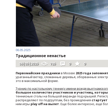
06.05.2025
Традиционное ненастье
06|05|2025
785
0
0
Первомайские праздники
в Москве
2025 года запомня
ураганный ветер, сломанные деревья, оборванные электро
это в максимальной форме.
Турнир по настольному теннису имени вождя вьетнамског
большое количество участников и участниц, которы
теннисные столы на большой веранде под крышей. Регистр
распределяют по подгруппам, без промедления
стартует
ним игры
play off на вылет
. Еще более интересно, еще бо