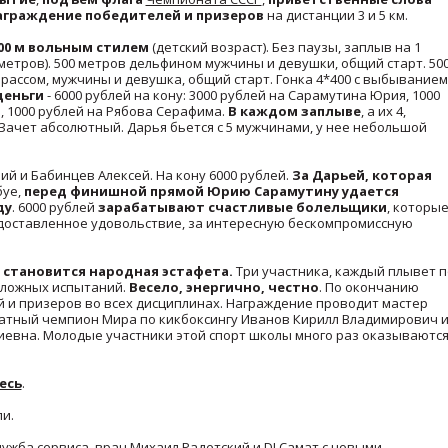
аграждение победителей и призеров
на дистанции 3 и 5 км.
000 м вольным стилем
(детский возраст). Без паузы, заплыв на 1
 метров). 500 метров дельфином мужчины и девушки, общий старт. 50
брассом, мужчины и девушка, общий старт. Гонка 4*400 с выбыванием
деньги
- 6000 рублей на кону: 3000 рублей на Сарамутина Юрия, 1000
, 1000 рублей на Рябова Серафима.
В каждом заплыве
, а их 4,
Зачет абсолютный. Дарья бьется с 5 мужчинами, у нее небольшой
й и Бабинцев Алексей. На кону 6000 рублей.
За Дарьей, которая
буе,
перед финишной прямой Юрию Сарамутину удается
ду
. 6000 рублей
зарабатывают счастливые болельщики
, которы
 доставленное удовольствие, за интересную бескомпромиссную
становится народная эстафета.
Три участника, каждый плывет п
 сложных испытаний.
Весело, энергично, честно
. По окончанию
 и призеров во всех дисциплинах. Награждение проводит мастер
атный чемпион Мира по кикбоксингу Иванов Кирилл Владимирович 
евна. Молодые участники этой спорт школы много раз оказываютс
есь
.
и.
лужба сервиса, врач Михаил Радетский и DJ Самат с новыми