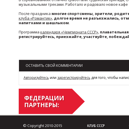
музыкальными треками. Работало и радовало новое кафе 
После праздника
многие спортсмены, зрители, родит
клуба «Романтик»
,
долгое время не разъезжались, от
напитками и шашлыком
.
Программа
календаря «Чемпионата СССР»
,
плавательная
регистрируйтесь, приезжайте, участвуйте, побежда
Возврат к списку
ОСТАВИТЬ СВОЙ КОММЕНТАРИИ
Авторизуйтесь
или
зарегистрируйтесь
для того, чтобы напи
ФЕДЕРАЦИИ
ПАРТНЕРЫ:
© Copyright 2010-2015
КЛУБ СССР