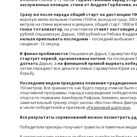
заслуженных пловцов
,
стихи от Андрея Горбачева
,
н
Сразу же после парада общий старт на дистанцию 1
морскую милю вольным стилем (1500 м, выход на сушу, 300
метров на спине мужчина и девушки, общий старт. 1000 м 
гонка тотализатор
, на участников
ставят настоящие 
рублей Ольшевскую Дарью, 1000 рублей на Рябова Фаддея
нельзя приплывать последним
– последний выбывает. 
гандикап -12 секунд.
В финал пробиваются
Ольшевская Дарья, Сарамутин Юри
стартует первой,
организована погоня
. На последнем 
догнать
Дарью, а
на финишной прямой вырвать побе
затем передают все деньги в семью Сарамутина Юрия за
борьбу.
Последним видом праздника плавания традиционно 
150 метров. Все сражаются, как будто перед этим не было
спортивной программы, парад и награждение победителей
спорта по плаванию Аликберов Рафаэль Алиевич, многокр
замечательный тренер спорт школы «Восток» Инна Дмитри
в числе победителей и призеров
«Резиновой шапочки»
.
Все результаты соревнований можно посмотреть
зд
Победители призеры получают грамоты и памятные медал
В соревнованиях отлично сработали: судейская бригада, с