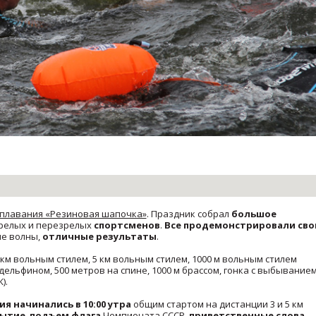
 плавания «Резиновая шапочка»
. Праздник собрал
большое
зрелых и перезрелых
спортсменов
.
Все продемонстрировали сво
ие волны,
отличные результаты
.
3 км вольным стилем, 5 км вольным стилем, 1000 м вольным стилем
в дельфином, 500 метров на спине, 1000 м брассом, гонка с выбывание
).
 начинались в 10:00 утра
общим стартом на дистанции 3 и 5 км
рытие
,
подъем флага
Чемпионата СССР
,
приветственные слова