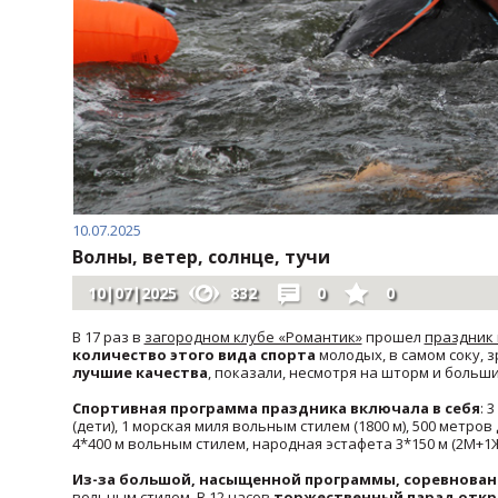
10.07.2025
Волны, ветер, солнце, тучи
10|07|2025
832
0
0
В 17 раз в
загородном клубе «Романтик»
прошел
праздник
количество этого вида спорта
молодых, в самом соку, 
лучшие качества
, показали, несмотря на шторм и больш
Спортивная программа праздника включала в себя
: 
(дети), 1 морская миля вольным стилем (1800 м), 500 метро
4*400 м вольным стилем, народная эстафета 3*150 м (2М+1Ж
Из-за большой, насыщенной программы, соревнования
вольным стилем. В 12 часов
торжественный парад отк