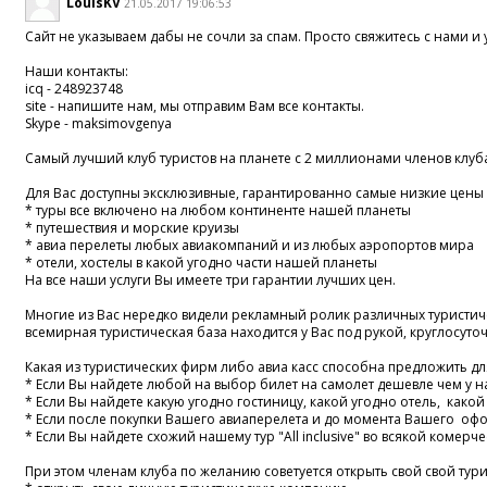
LouisKV
21.05.2017 19:06:53
Сайт не указываем дабы не сочли за спам. Просто свяжитесь с нами 
Наши контакты:
icq - 248923748
site - напишите нам, мы отправим Вам все контакты.
Skype - maksimovgenya
Самый лучший клуб туристов на планете с 2 миллионами членов клуба
Для Вас доступны эксклюзивные, гарантированно самые низкие цены 
* туры все включено на любом континенте нашей планеты
* путешествия и морские круизы
* авиа перелеты любых авиакомпаний и из любых аэропортов мира
* отели, хостелы в какой угодно части нашей планеты
На все наши услуги Вы имеете три гарантии лучших цен.
Многие из Вас нередко видели рекламный ролик различных туристичес
всемирная туристическая база находится у Вас под рукой, круглосут
Какая из туристических фирм либо авиа касс способна предложить д
* Если Вы найдете любой на выбор билет на самолет дешевле чем у на
* Если Вы найдете какую угодно гостиницу, какой угодно отель, какой 
* Если после покупки Вашего авиаперелета и до момента Вашего офо
* Если Вы найдете схожий нашему тур "All inclusive" во всякой коме
При этом членам клуба по желанию советуется открыть свой свой тури