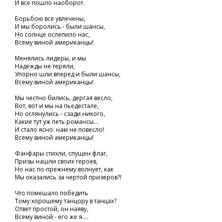
И все пошло наоборот.
Борьбою все увлечены,
И мы боролись - были шансы,
Но солнце ослепило нас,
Всему виной американцы!
Менялись лидеры, и мы
Надежды не теряли,
Упорно шли вперед и были шансы,
Всему виной американцы!
Мы честно бились, дергая весло,
Вот, вот и мы на пьедестале,
Но оглянулись - сзади никого,
Какие тут уж петь романсы...
И стало ясно: нам не повесло!
Всему виной американцы!
Фанфары стихли, спущен флаг,
Призы нашли своих героев,
Но нас по-прежнему волнует, как
Мы оказались за чертой призеров?!
Что помешало победить
Тому хорошему танцору в танцах?
Ответ простой, он наяву,
Всему виной - его же я....