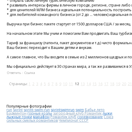
* открыть свою личную туристическую компанию
* развивать интересы фирмы в личном городе, регионе, стране либо
* для ценителей МЛМ бизнеса идеальная потенциальность построить
* для любителей командного бизнеса (от 2 до ... человек) идеальная
Выручка при бизнес пакете стартует от 1500 долларов США / за месяц.
На начальном этапе Мы учим и помогаем Вам продвигать Ваш турбизн
Тариф за франшизу (патента, пакет документов и т.д.) чисто формал
Ваш бизнес переходит к Вашим детям и внукам.
А самое главное, что Вы входите в семью из 2 миллионов щедрых и 
Мы официально действует в 30 странах мира, а так же развиваемся в У
Ответить
Ссылка
Страницы:
1
2
3
4
5
6
7
8
9
10
11
12
13
14
15
16
17
18
19
20
21
Популярные фотографии
run
sprint
sprint-swim-run
sprintswimrun
swim
Бабье лето
Бадминтон
горные козлы
загородный клуб Романтик
лыжи
лыжные гонки
марафон
Романтик клуб
соревнование
Союз
сильных смелых романтиков
Чемпионат СССР