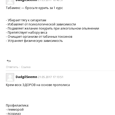
21.05.2017 16:40:57
Табамекс — бросьте курить за 1 курс
- Убирает тягу к сигаретам
- Избавляет от психологической зависимости
- Подавляет желание покурить при алкогольном опьянении
- Препятствует набору веса
- Очищает организм от табачных токсинов
- Устраняет физическую зависимость
*!=
Ответить
Ссылка
DadgilSeemn
21.05.2017 17:13:51
Крем-воск ЗДОРОВ на основе прополиса
Профилактика:
- гемморой
- псориаз