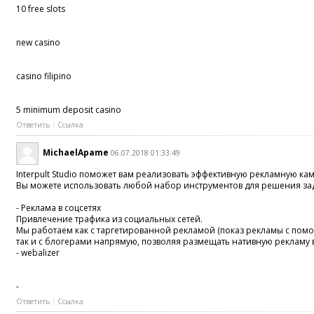
10 free slots
new casino
casino filipino
5 minimum deposit casino
Ответить
Ссылка
MichaelApame
06.07.2018 01:33:49
Interpult Studio поможет вам реализовать эффективную рекламную ка
Вы можете использовать любой набор инструментов для решения за
- Реклама в соцсетях
Привлечение трафика из социальных сетей.
Мы работаем как с таргетированной рекламой (показ рекламы с пом
так и с блогерами напрямую, позволяя размещать нативную рекламу в
- webalizer
-
Ответить
Ссылка