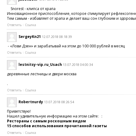
Snorest - клипса от храпа
Инновационное приспособление, которое стимулирует рефлексогенны
Тем самым - избавляет от храпа и делает ваш сон глубоким и здоровы
Ответить
Ссылка
SergeyKn21
12.07.2018 08:18:39
- «Лови Дзен» и зарабатывай на этом до 100 000 рублей в месяц
Ответить
Ссылка
lestnitsy-vip.ru_Usach
13.07.2018 04:00:34
деревянные лестницы и двери москва
.
Ответить
Ссылка
Robertnurdy
13.07.2018 08:26:54
Приветствую!
Нашел удивительную информацию на этом сайте: :
Рестораны с самым роскошным видом
15 способов использования прочитанной газеты
Ответить
Ссылка