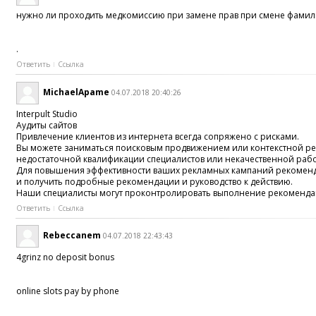
нужно ли проходить медкомиссию при замене прав при смене фами
.
Ответить
Ссылка
MichaelApame
04.07.2018 20:40:26
Interpult Studio
Аудиты сайтов
Привлечение клиентов из интернета всегда сопряжено с рисками.
Вы можете заниматься поисковым продвижением или контекстной рек
недостаточной квалификации специалистов или некачественной рабо
Для повышения эффективности ваших рекламных кампаний рекоменду
и получить подробные рекомендации и руководство к действию.
Наши специалисты могут проконтролировать выполнение рекомендац
Ответить
Ссылка
Rebeccanem
04.07.2018 22:43:43
4grinz no deposit bonus
online slots pay by phone