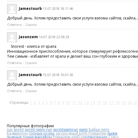
Jamestourb
13.07.2018 18:11:46
Добрый день. Хотим предоставить свои услуги взлома сайтов, скайпа
Ответить
Ссылка
Jasonzem
14.07.2018 22:58:29
Snorest - клипса от храпа
Инновационное приспособление, которое стимулирует рефлексогенны
Тем самым - избавляет от храпа и делает ваш сон глубоким и здоровы
Ответить
Ссылка
Jamestourb
15.07.2018 10:01:45
Добрый день. Хотим предоставить свои услуги взлома сайтов, скайпа
Ответить
Ссылка
Страницы:
1
2
3
4
5
6
7
8
9
10
11
12
13
14
15
16
17
18
19
20
21
Популярные фотографии
run
sprint
sprint-swim-run
sprintswimrun
swim
Бабье лето
Бадминтон
горные козлы
загородный клуб Романтик
лыжи
лыжные гонки
марафон
Романтик клуб
соревнование
Союз