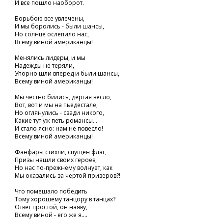
И все пошло наоборот.
Борьбою все увлечены,
И мы боролись - были шансы,
Но солнце ослепило нас,
Всему виной американцы!
Менялись лидеры, и мы
Надежды не теряли,
Упорно шли вперед и были шансы,
Всему виной американцы!
Мы честно бились, дергая весло,
Вот, вот и мы на пьедестале,
Но оглянулись - сзади никого,
Какие тут уж петь романсы...
И стало ясно: нам не повесло!
Всему виной американцы!
Фанфары стихли, спущен флаг,
Призы нашли своих героев,
Но нас по-прежнему волнует, как
Мы оказались за чертой призеров?!
Что помешало победить
Тому хорошему танцору в танцах?
Ответ простой, он наяву,
Всему виной - его же я....