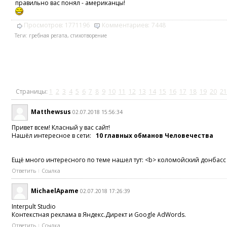
правильно вас понял - американцы!
Просмотров:
1771196
Комментариев:
7448
Теги:
гребная регата
,
стихотворение
Страницы:
1
2
3
4
5
6
7
8
9
10
11
12
13
14
15
16
17
18
19
20
21
Matthewsus
02.07.2018 15:56:34
Привет всем! Класный у вас сайт!
Нашёл интересное в сети:
10 главных обманов Человечества
Ещё много интересного по теме нашел тут: <b> коломойский донбас
Ответить
Ссылка
MichaelApame
02.07.2018 17:26:39
Interpult Studio
Контекстная реклама в Яндекс.Директ и Google AdWords.
Ответить
Ссылка