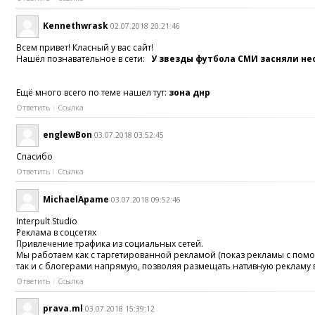
Kennethwrask
02.07.2018 20:21:46
Всем привет! Класный у вас сайт!
Нашёл познавательное в сети:
У звезды футбола СМИ засняли н
Ещё много всего по теме нашел тут:
зона днр
Ответить
Ссылка
englewBon
03.07.2018 03:52:45
Спасибо
Ответить
Ссылка
MichaelApame
03.07.2018 09:52:46
Interpult Studio
Реклама в соцсетях
Привлечение трафика из социальных сетей.
Мы работаем как с таргетированной рекламой (показ рекламы с пом
так и с блогерами напрямую, позволяя размещать нативную рекламу в
Ответить
Ссылка
prava.ml
03.07.2018 15:39:12