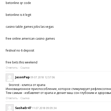
betonline qr code
betonline is it legit
casino table games jobs las vegas
free online american casino games
festival no 6 deposit
free bets this weekend
Ответить
Ссылка
JasonPap
09.07.2018 12:57:06
Snorest - клипса от храпа
Инновационное приспособление, которое стимулирует рефлексогенны
Тем самым - избавляет от храпа и делает ваш сон глубоким и здоровы
Ответить
Ссылка
SashaEr47
11.07.2018 09:09:34